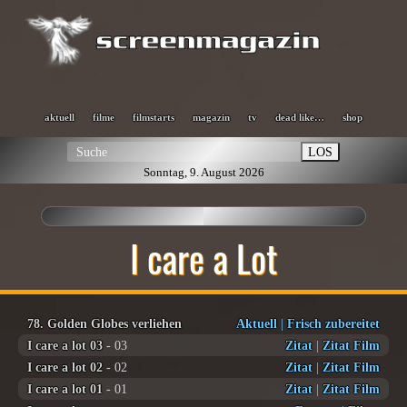
aktuell
filme
filmstarts
magazin
tv
dead like…
shop
LOS
Sonntag, 9. August 2026
I care a Lot
78. Golden Globes verliehen
Aktuell
|
Frisch zubereitet
I care a lot 03
- 03
Zitat
|
Zitat Film
I care a lot 02
- 02
Zitat
|
Zitat Film
I care a lot 01
- 01
Zitat
|
Zitat Film