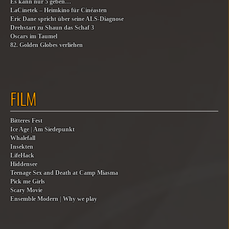
Es kann nur 5 geben…
LaCinetek – Heimkino für Cinéasten
Eric Dane spricht über seine ALS-Diagnose
Drehstart zu Shaun das Schaf 3
Oscars im Taumel
82. Golden Globes verliehen
FILM
Bitteres Fest
Ice Age | Am Siedepunkt
Whalefall
Insekten
LifeHack
Hiddensee
Teenage Sex and Death at Camp Miasma
Pick me Girls
Scary Movie
Ensemble Modern | Why we play