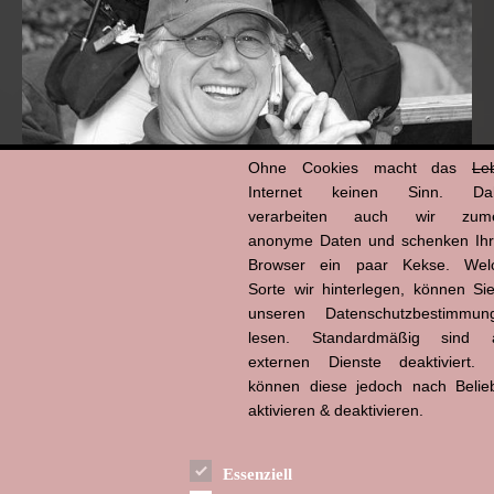
Ohne Cookies macht das
Le
Internet keinen Sinn. Da
verarbeiten auch wir zume
anonyme Daten und schenken Ih
Browser ein paar Kekse. Wel
Hans-Jürgen Tögel
dead like...
Sorte wir hinterlegen, können Sie
(1941–2026)
unseren Datenschutzbestimmun
lesen. Standardmäßig sind a
externen Dienste deaktiviert. 
können diese jedoch nach Belie
aktivieren & deaktivieren.
Essenziell