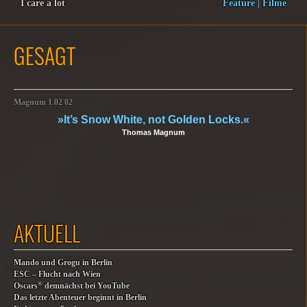
I care a lot
Feature
|
Filme
GESAGT
Magnum 1.02 02
»It’s Snow White, not Golden Locks.«
Thomas Magnum
AKTUELL
Mando und Grogu in Berlin
ESC – Flucht nach Wien
®
Oscars
demnächst bei YouTube
Das letzte Abenteuer beginnt in Berlin