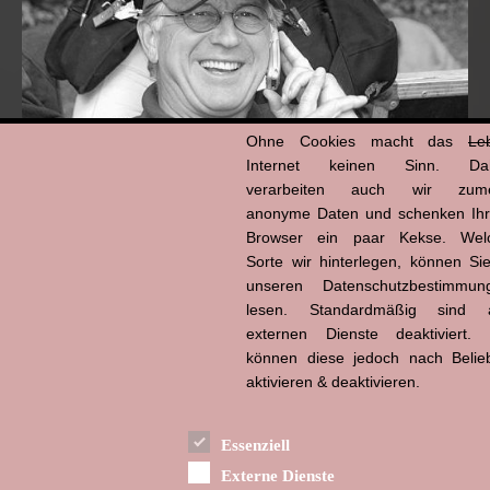
Ohne Cookies macht das
Le
Internet keinen Sinn. Da
verarbeiten auch wir zume
anonyme Daten und schenken Ih
Browser ein paar Kekse. Wel
Hans-Jürgen Tögel
dead like...
Sorte wir hinterlegen, können Sie
(1941–2026)
unseren Datenschutzbestimmun
lesen. Standardmäßig sind a
externen Dienste deaktiviert. 
können diese jedoch nach Belie
aktivieren & deaktivieren.
Essenziell
Externe Dienste