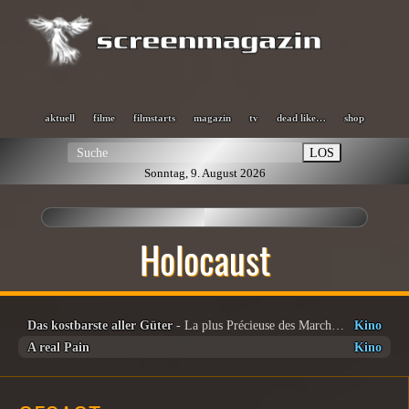
aktuell
filme
filmstarts
magazin
tv
dead like…
shop
LOS
Sonntag, 9. August 2026
Holocaust
Das kostbarste aller Güter
- La plus Précieuse des Marchandises
Kino
A real Pain
Kino