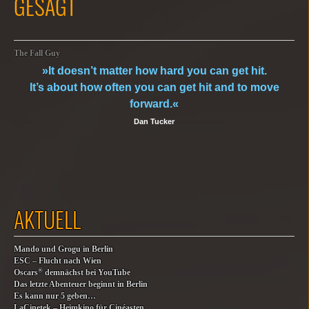
GESAGT
The Fall Guy
»It doesn’t matter how hard you can get hit.
It’s about how often you can get hit and to move
forward.«
Dan Tucker
AKTUELL
Mando und Grogu in Berlin
ESC – Flucht nach Wien
®
Oscars
demnächst bei YouTube
Das letzte Abenteuer beginnt in Berlin
Es kann nur 5 geben…
LaCinetek – Heimkino für Cinéasten