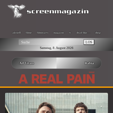
aktuell
filme
filmstarts
magazin
tv
dead like…
shop
LOS
Samstag, 8. August 2026
Ad Vitam
Rabia