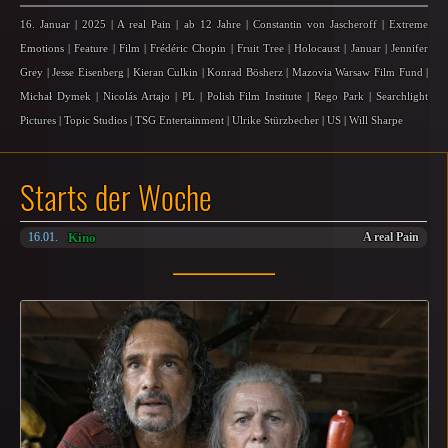
16. Januar
|
2025
|
A real Pain
|
ab 12 Jahre
|
Constantin von Jascheroff
|
Extreme
Emotions
|
Feature
|
Film
|
Frédéric Chopin
|
Fruit Tree
|
Holocaust
|
Januar
|
Jennifer
Grey
|
Jesse Eisenberg
|
Kieran Culkin
|
Konrad Bösherz
|
Mazovia Warsaw Film Fund
|
Michał Dymek
|
Nicolás Artajo
|
PL
|
Polish Film Institute
|
Rego Park
|
Searchlight
Pictures
|
Topic Studios
|
TSG Entertainment
|
Ulrike Stürzbecher
|
US
|
Will Sharpe
Starts der Woche
Kino
16.01.
A real Pain