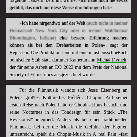
tragende Tänzerin berühmt wurde.
»Ich hatte noch nie etwas
gefühlt, das mich auf diese Weise durchdrungen hat.«
»Ich hätte nirgendwo auf der Welt
(auch nicht in meiner
Heimatstadt New York City oder in meiner Wahlheimat
Bloomington, Indiana)
eine bessere Erfahrung machen
können als bei den Dreharbeiten in Polen«
, sagt der
Regisseur. Die Produktion fand mit einem fast ausschließlich
polnischen Stab statt, darunter Kameramann
Michał Dymek
,
der für seine Arbeit an
EO
2023 mit dem Preis der National
Society of Film Critics ausgezeichnet wurde.
Für die Filmmusik wandte sich
Jesse Eisenberg
an
Polens größtes Kulturerbe:
Frédéric Chopin
. Auf seiner
ersten Reise nach Polen hatte er Chopins Haus besucht und
seine Nocturnes in das Tondesign für sein Stück „The
Revisionist“ integriert. Anders als bei einer traditionellen
Filmmusik, bei der die Musik die Gefühle der Figuren
unterstreicht, spielt die Chopin-Musik in
A real Pain
»fast