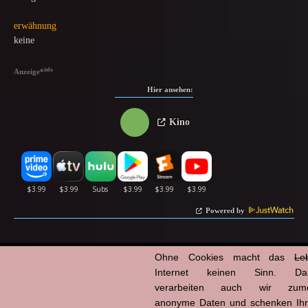
erwähnung
keine
info
Anzeige
*
Hier ansehen:
Kino
Powered by
Ohne Cookies macht das
Le
Internet keinen Sinn. Da
verarbeiten auch wir zume
anonyme Daten und schenken Ih