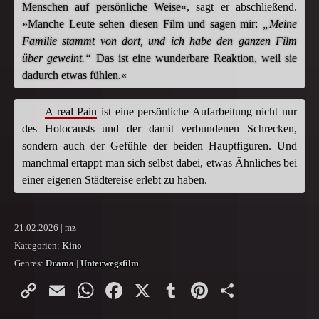
Menschen auf persönliche Weise«
, sagt er abschließend.
»Manche Leute sehen diesen Film und sagen mir:
„Meine
Familie stammt von dort, und ich habe den ganzen Film
über geweint.“
Das ist eine wunderbare Reaktion, weil sie
dadurch etwas fühlen.«
A real Pain
ist eine persönliche Aufarbeitung nicht nur
des Holocausts und der damit verbundenen Schrecken,
sondern auch der Gefühle der beiden Hauptfiguren. Und
manchmal ertappt man sich selbst dabei, etwas Ähnliches bei
einer eigenen Städtereise erlebt zu haben.
21.02.2026 | mz
Kategorien:
Kino
Genres:
Drama
|
Unterwegsfilm
Copy
Email
WhatsApp
Facebook
X
Tumblr
Pinterest
Teilen
Link