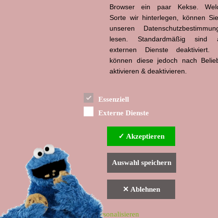
Browser ein paar Kekse. Wel
Sorte wir hinterlegen, können Sie
unseren Datenschutzbestimmun
lesen. Standardmäßig sind a
externen Dienste deaktiviert. 
können diese jedoch nach Belie
aktivieren & deaktivieren.
Essenziell
Externe Dienste
✓ Akzeptieren
Auswahl speichern
✕ Ablehnen
▲ nach oben
Indexverzeichnis
Impressum & Datenschutzerklärung
Haftungsausschluss
Personalisieren
© Angel One Media