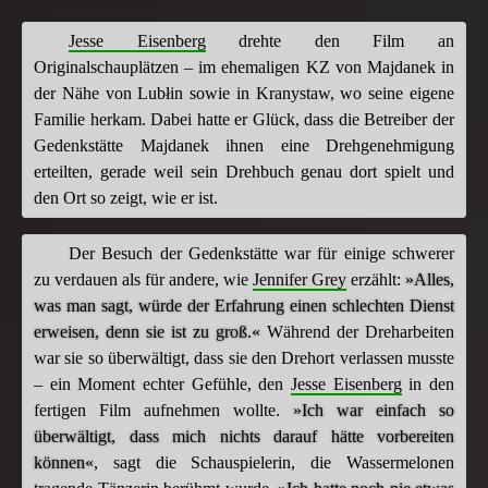
Jesse Eisenberg
drehte den Film an
Originalschauplätzen – im ehemaligen KZ von Majdanek in
der Nähe von Lubłin sowie in Kranystaw, wo seine eigene
Familie herkam. Dabei hatte er Glück, dass die Betreiber der
Gedenkstätte Majdanek ihnen eine Drehgenehmigung
erteilten, gerade weil sein Drehbuch genau dort spielt und
den Ort so zeigt, wie er ist.
Der Besuch der Gedenkstätte war für einige schwerer
zu verdauen als für andere, wie
Jennifer Grey
erzählt:
»Alles,
was man sagt, würde der Erfahrung einen schlechten Dienst
erweisen, denn sie ist zu groß.«
Während der Dreharbeiten
war sie so überwältigt, dass sie den Drehort verlassen musste
– ein Moment echter Gefühle, den
Jesse Eisenberg
in den
fertigen Film aufnehmen wollte.
»Ich war einfach so
überwältigt, dass mich nichts darauf hätte vorbereiten
können«
, sagt die Schauspielerin, die Wassermelonen