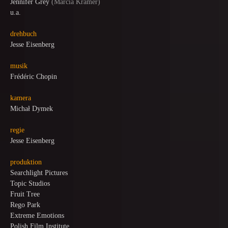
Jennifer Grey
(
Marcia Kramer
)
u.a.
drehbuch
Jesse Eisenberg
musik
Frédéric Chopin
kamera
Michał Dymek
regie
Jesse Eisenberg
produktion
Searchlight Pictures
Topic Studios
Fruit Tree
Rego Park
Extreme Emotions
Polish Film Institute