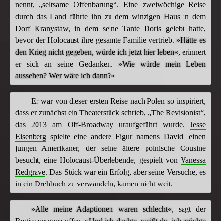
nennt, „seltsame Offenbarung“. Eine zweiwöchige Reise
durch das Land führte ihn zu dem winzigen Haus in dem
Dorf Kranystaw, in dem seine Tante Doris gelebt hatte,
bevor der Holocaust ihre gesamte Familie vertrieb.
»Hätte es
den Krieg nicht gegeben, würde ich jetzt hier leben«
, erinnert
er sich an seine Gedanken.
»Wie würde mein Leben
aussehen? Wer wäre ich dann?«
Er war von dieser ersten Reise nach Polen so inspiriert,
dass er zunächst ein Theaterstück schrieb, „The Revisionist“,
das 2013 am Off-Broadway uraufgeführt wurde.
Jesse
Eisenberg
spielte eine andere Figur namens David, einen
jungen Amerikaner, der seine ältere polnische Cousine
besucht, eine Holocaust-Überlebende, gespielt von
Vanessa
Redgrave
. Das Stück war ein Erfolg, aber seine Versuche, es
in ein Drehbuch zu verwandeln, kamen nicht weit.
»Alle meine Adaptionen waren schlecht«
, sagt der
Regisseur ganz offen.
»Und ich dachte, weißt du, ich möchte