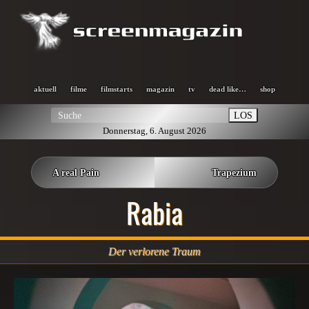
aktuell
filme
filmstarts
magazin
tv
dead like…
shop
LOS
Donnerstag, 6. August 2026
A real Pain
Trapezium
Rabia
Der verlorene Traum