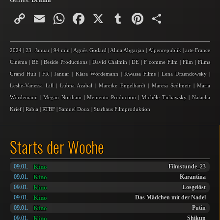
Copy
Email
WhatsApp
Facebook
X
Tumblr
Pinterest
Teilen
Link
2024
|
23. Januar
|
94 min
|
Agnès Godard
|
Alina Abgarjan
|
Alpenrepublik
|
arte France
Cinéma
|
BE
|
Beside Productions
|
David Chalmin
|
DE
|
F comme Film
|
Film
|
Films
Grand Huit
|
FR
|
Januar
|
Klara Wördemann
|
Kwassa Films
|
Lena Urzendowsky
|
Leslie-Vanessa Lill
|
Lubna Azabal
|
Mareike Engelhardt
|
Maresa Sedlmeir
|
Maria
Wördemann
|
Megan Northam
|
Memento Production
|
Michèle Tichawsky
|
Natacha
Krief
|
Rabia
|
RTBF
|
Samuel Doux
|
Starhaus Filmproduktion
Starts der Woche
Kino
09.01.
Filmstunde_23
Kino
09.01.
Karantina
Kino
09.01.
Losgelöst
Kino
09.01.
Das Mädchen mit der Nadel
Kino
09.01.
Putin
Kino
09.01.
Shikun