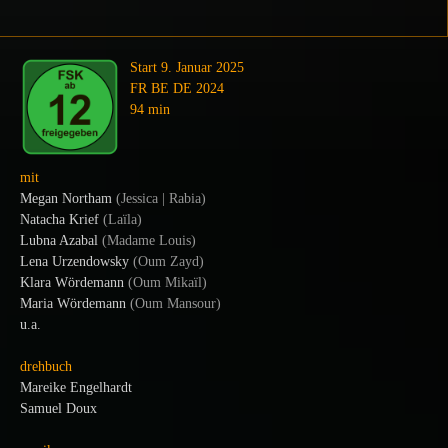
Start 9. Januar 2025
FR BE DE 2024
94 min
mit
Megan Northam
(
Jessica | Rabia
)
Natacha Krief
(
Laïla
)
Lubna Azabal
(
Madame Louis
)
Lena Urzendowsky
(
Oum Zayd
)
Klara Wördemann
(Oum Mikaïl)
Maria Wördemann
(Oum Mansour)
u.a.
drehbuch
Mareike Engelhardt
Samuel Doux