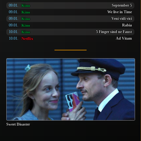
Kino
09.01.
September 5
Kino
09.01.
We live in Time
Kino
09.01.
Veni vidi vici
Kino
09.01.
Rabia
Kino
10.01.
5 Finger sind ne Faust
Netflix
10.01.
Ad Vitam
Sweet Disaster