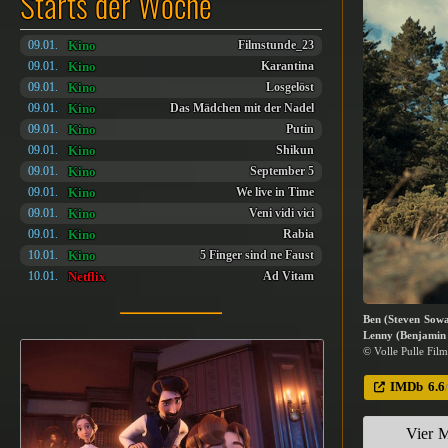
Starts der Woche
Kino
09.01.
Filmstunde_23
Kino
09.01.
Karantina
Kino
09.01.
Losgelöst
Kino
09.01.
Das Mädchen mit der Nadel
Kino
09.01.
Putin
Kino
09.01.
Shikun
Kino
09.01.
September 5
Kino
09.01.
We live in Time
Kino
09.01.
Veni vidi vici
Kino
09.01.
Rabia
Kino
10.01.
5 Finger sind ne Faust
Netflix
10.01.
Ad Vitam
Ben (Steven Sowa
Lenny (Benjamin L
© Volle Pulle Fil
IMDb
6.6
Vier M