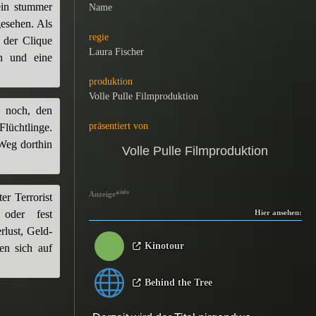
 ein stummer
Name
esehen. Als
regie
 der Clique
Laura Fischer
en und eine
produktion
Volle Pulle Filmproduktion
h noch, den
präsentiert von
lüchtlinge.
Weg dorthin
Volle Pulle Filmproduktion
info
Anzeige
*
er Terrorist
 oder fest
Hier ansehen:
rlust, Geld-
Kinotour
en sich auf
Behind the Tree