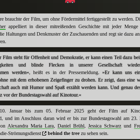
re brauchte der Film, um ohne Fördermittel fertiggestellt zu werden. Di
her
appelliert in dieser mitreißenden Geschichte mit jeder Meng
ie Haltungen und Denkmuster der Zuschauenden und regt sie dazu an,
ren.
 Film steht für Offenheit und Demokratie, er kann einen Teil dazu bei
igkeiten und blinde Flecken in unserer Gesellschaft wieder
mmen werden«
, heißt es in der Pressemeldung.
»Er kann uns ein
ohne mit dem erhobenen Zeigefinger zu drohen. Er zeigt, dass eine 
schaft auch mit Humor und Spaß erzählt werden kann. Und genau de
z vor der Bundestagswahl auf Kinotour.«
0. Januar bis zum 05. Februar 2025 geht der Film auf Kino
d, und im Anschluss daran wird er bis zur Bundestagswahl am 23. 
von
Alexandra Maria Lara
,
Daniel Brühl
,
Jessica Schwarz
und
Fr
Indie-Strömungsdienst
behind the tree
zu sehen sein.