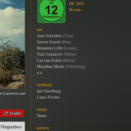
DE 2025
96 min
mit
Axel Schreiber
(Tim)
Steven Sowah
(Ben)
Benjamin Lillie
(Lenny)
Toni Gojanovic
(Milan)
Lea van Acken
(Maria)
Murathan Muslu
(Flüchtling)
u.a.
drehbuch
Juri Sternburg
ni Gojanovic) und
Laura Fischer
musik
Trailer
Name
im Nirgendwo
kamera