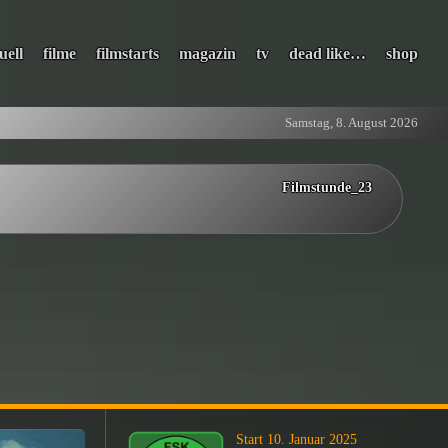
uell
filme
filmstarts
magazin
tv
dead like…
shop
Samstag, 8. August 2026
Filmstunde_23
Start 10. Januar 2025