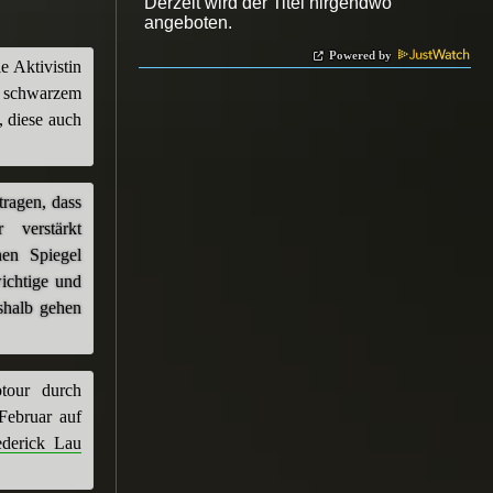
Powered by
e Aktivistin
e schwarzem
 diese auch
tragen, dass
 verstärkt
en Spiegel
wichtige und
shalb gehen
tour durch
Februar auf
ederick Lau