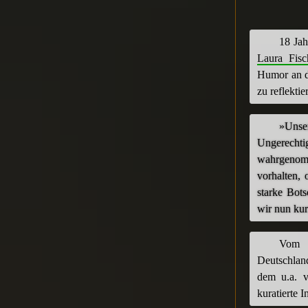
18 Jah
Laura Fisc
Humor an d
zu reflektie
»Unser
Ungerecht
wahrgeno
vorhalten, 
starke Bot
wir nun kur
Vom 1
Deutschlan
dem u.a. 
kuratierte 