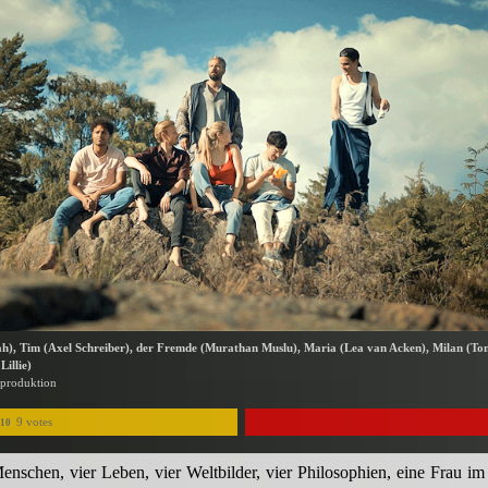
h), Tim (Axel Schreiber), der Fremde (Murathan Muslu), Maria (Lea van Acken), Milan (To
illie)
mproduktion
9 votes
/10
enschen, vier Leben, vier Weltbilder, vier Philosophien, eine Frau 