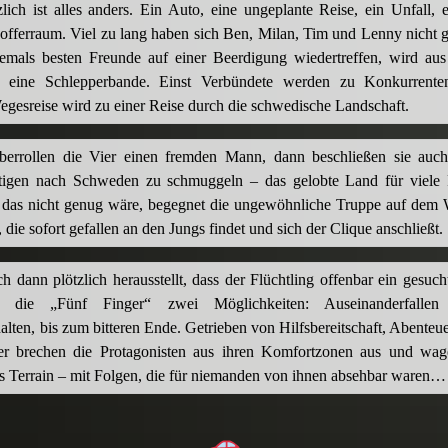
lich ist alles anders. Ein Auto, eine ungeplante Reise, ein Unfall,
fferraum. Viel zu lang haben sich Ben, Milan, Tim und Lenny nicht g
hemals besten Freunde auf einer Beerdigung wiedertreffen, wird aus
ig eine Schlepperbande. Einst Verbündete werden zu Konkurrent
gesreise wird zu einer Reise durch die schwedische Landschaft.
überrollen die Vier einen fremden Mann, dann beschließen sie auc
ftigen nach Schweden zu schmuggeln – das gelobte Land für viele F
 das nicht genug wäre, begegnet die ungewöhnliche Truppe auf dem 
 die sofort gefallen an den Jungs findet und sich der Clique anschließt.
ch dann plötzlich herausstellt, dass der Flüchtling offenbar ein gesucht
n die „Fünf Finger“ zwei Möglichkeiten: Auseinanderfallen
ten, bis zum bitteren Ende. Getrieben von Hilfsbereitschaft, Abenteue
r brechen die Protagonisten aus ihren Komfortzonen aus und wag
s Terrain – mit Folgen, die für niemanden von ihnen absehbar waren…