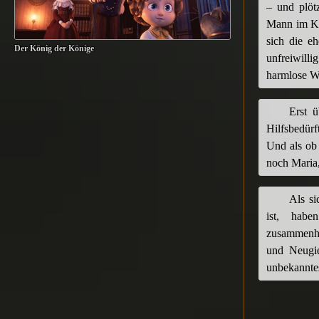
– und plötz
Mann im Ko
sich die e
Der König der Könige
unfreiwill
harmlose We
Erst 
Hilfsbedür
Und als ob
noch Maria,
Als si
ist, habe
zusammenhal
und Neugie
unbekannte