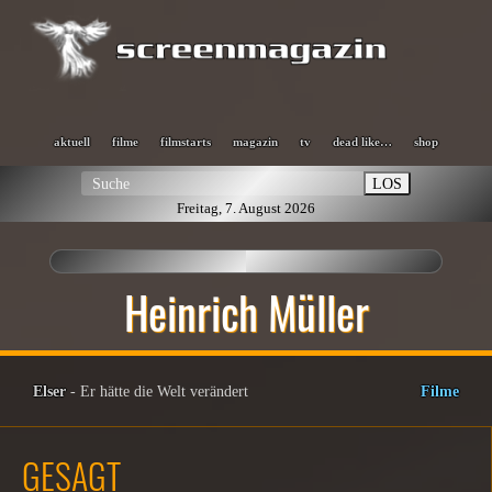
aktuell
filme
filmstarts
magazin
tv
dead like…
shop
LOS
Freitag, 7. August 2026
Heinrich Müller
Elser
- Er hätte die Welt verändert
Filme
GESAGT