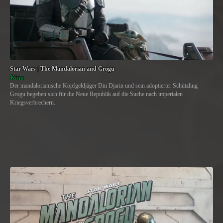
Star Wars | The Mandalorian and Grogu
Kino
Der mandalorianische Kopfgeldjäger Din Djarin und sein adoptierter Schützling
Grogu begeben sich für die Neue Republik auf die Suche nach imperialen
Kriegsverbrechern.