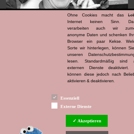
Ohne Cookies macht das
Le
Internet keinen Sinn. Da
verarbeiten auch wir zume
anonyme Daten und schenken Ih
Browser ein paar Kekse. Wel
Hans-Jürgen Tögel
Sorte wir hinterlegen, können Sie
dead like...
(1941–2026)
unseren Datenschutzbestimmun
lesen. Standardmäßig sind a
externen Dienste deaktiviert. 
können diese jedoch nach Belie
aktivieren & deaktivieren.
Essenziell
Externe Dienste
✓ Akzeptieren