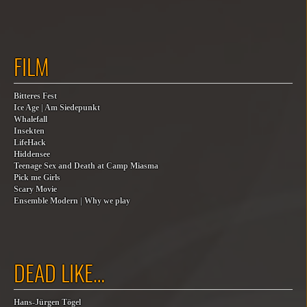
FILM
Bitteres Fest
Ice Age | Am Siedepunkt
Whalefall
Insekten
LifeHack
Hiddensee
Teenage Sex and Death at Camp Miasma
Pick me Girls
Scary Movie
Ensemble Modern | Why we play
DEAD LIKE…
Hans-Jürgen Tögel