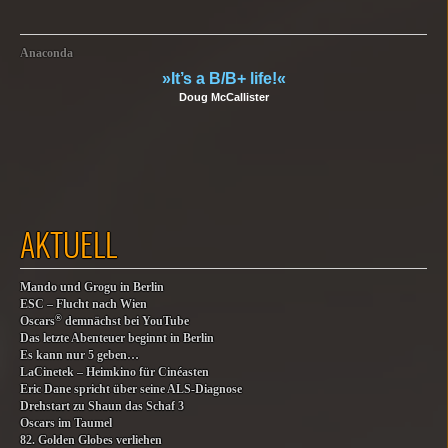
Anaconda
»It’s a B/B+ life!«
Doug McCallister
AKTUELL
Mando und Grogu in Berlin
ESC – Flucht nach Wien
®
Oscars
demnächst bei YouTube
Das letzte Abenteuer beginnt in Berlin
Es kann nur 5 geben…
LaCinetek – Heimkino für Cinéasten
Eric Dane spricht über seine ALS-Diagnose
Drehstart zu Shaun das Schaf 3
Oscars im Taumel
82. Golden Globes verliehen