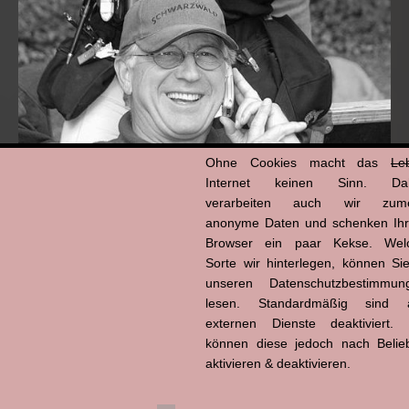
Ohne Cookies macht das
Le
Internet keinen Sinn. Da
verarbeiten auch wir zume
anonyme Daten und schenken Ih
Hans-Jürgen Tögel
Browser ein paar Kekse. Wel
dead like...
Sorte wir hinterlegen, können Sie
(1941–2026)
unseren Datenschutzbestimmun
lesen. Standardmäßig sind a
externen Dienste deaktiviert. 
können diese jedoch nach Belie
aktivieren & deaktivieren.