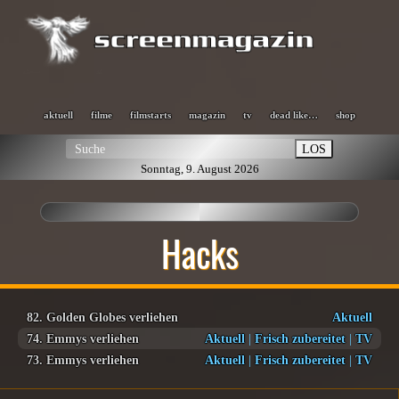
aktuell
filme
filmstarts
magazin
tv
dead like…
shop
LOS
Sonntag, 9. August 2026
Hacks
82. Golden Globes verliehen
Aktuell
74. Emmys verliehen
Aktuell
|
Frisch zubereitet
|
TV
73. Emmys verliehen
Aktuell
|
Frisch zubereitet
|
TV