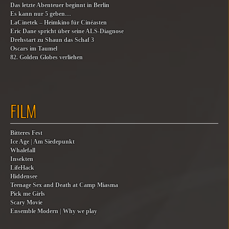
Das letzte Abenteuer beginnt in Berlin
Es kann nur 5 geben…
LaCinetek – Heimkino für Cinéasten
Eric Dane spricht über seine ALS-Diagnose
Drehstart zu Shaun das Schaf 3
Oscars im Taumel
82. Golden Globes verliehen
FILM
Bitteres Fest
Ice Age | Am Siedepunkt
Whalefall
Insekten
LifeHack
Hiddensee
Teenage Sex and Death at Camp Miasma
Pick me Girls
Scary Movie
Ensemble Modern | Why we play