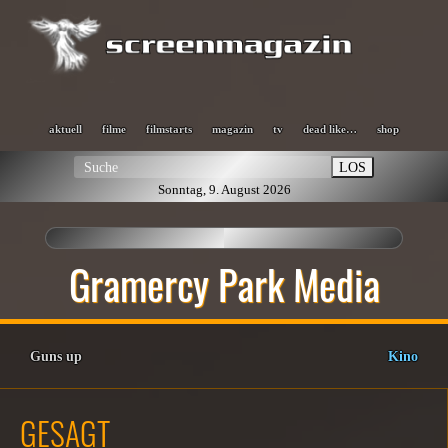
aktuell
filme
filmstarts
magazin
tv
dead like…
shop
LOS
Sonntag, 9. August 2026
Gramercy Park Media
Guns up
Kino
GESAGT