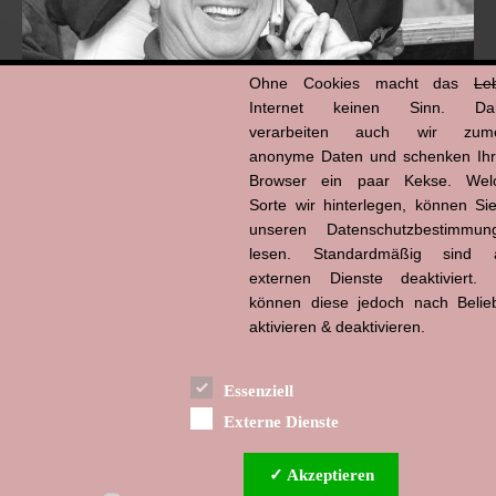
Ohne Cookies macht das
Le
Internet keinen Sinn. Da
verarbeiten auch wir zume
anonyme Daten und schenken Ih
Browser ein paar Kekse. Wel
Hans-Jürgen Tögel
Sorte wir hinterlegen, können Sie
dead like...
(1941–2026)
unseren Datenschutzbestimmun
lesen. Standardmäßig sind a
externen Dienste deaktiviert. 
können diese jedoch nach Belie
aktivieren & deaktivieren.
Essenziell
Externe Dienste
✓ Akzeptieren