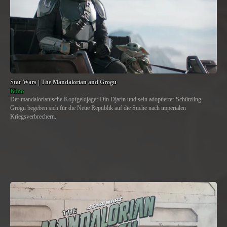
Star Wars | The Mandalorian and Grogu
Kino
Der mandalorianische Kopfgeldjäger Din Djarin und sein adoptierter Schützling
Grogu begeben sich für die Neue Republik auf die Suche nach imperialen
Kriegsverbrechern.