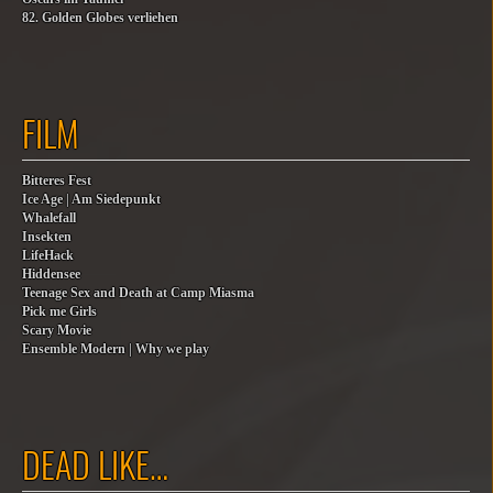
82. Golden Globes verliehen
FILM
Bitteres Fest
Ice Age | Am Siedepunkt
Whalefall
Insekten
LifeHack
Hiddensee
Teenage Sex and Death at Camp Miasma
Pick me Girls
Scary Movie
Ensemble Modern | Why we play
DEAD LIKE…