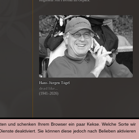
Regisseur Jon Favreau im Gepäck.
Hans-Jürgen Tögel
dead like...
(1941–2026)
aten und schenken Ihrem Browser ein paar Kekse. Welche Sorte wir
enste deaktiviert. Sie können diese jedoch nach Belieben aktivieren