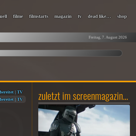
uell
filme
filmstarts
magazin
tv
dead like…
shop
Freitag, 7. August 2026
zuletzt im screenmagazin…
bereitet
|
TV
bereitet
|
TV