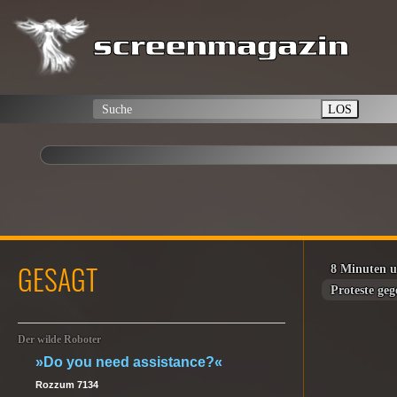
LOS
GESAGT
8 Minuten 
Proteste geg
Der wilde Roboter
»Do you need assistance?«
Rozzum 7134