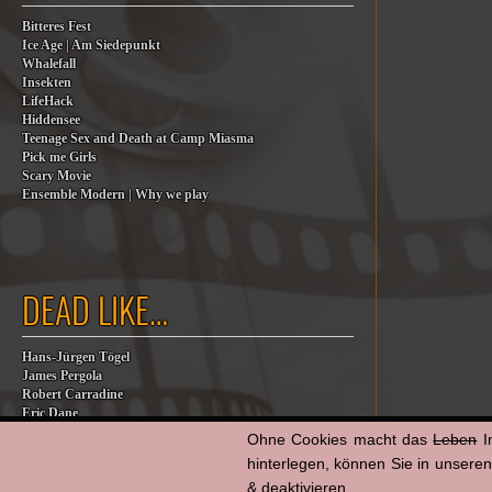
Bitteres Fest
Ice Age | Am Siedepunkt
Whalefall
Insekten
LifeHack
Hiddensee
Teenage Sex and Death at Camp Miasma
Pick me Girls
Scary Movie
Ensemble Modern | Why we play
DEAD LIKE…
Hans-Jürgen Tögel
James Pergola
Robert Carradine
Eric Dane
Jesse Jackson
Ohne Cookies macht das
Leben
I
Billy Steinberg
hinterlegen, können Sie in unsere
Jane Baer
& deaktivieren.
James G. Robinson