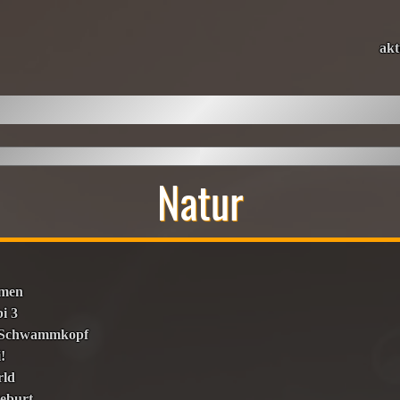
akt
Natur
umen
i 3
 Schwammkopf
!
rld
eburt