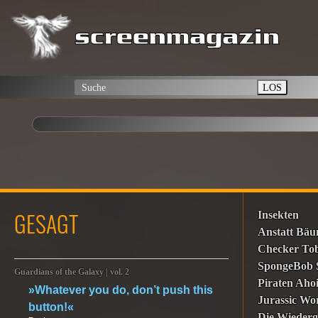
LOS
GESAGT
Insekten
Anstatt Bä
Checker Tob
SpongeBob
Guardians of the Galaxy | vol. 2
Piraten Ahoi
»Whatever you do, don’t push this
Jurassic Wo
button!«
Die Wiederg