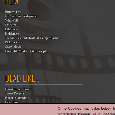
FILM
Bitteres Fest
Ice Age | Am Siedepunkt
Whalefall
Insekten
LifeHack
Hiddensee
Teenage Sex and Death at Camp Miasma
Pick me Girls
Scary Movie
Ensemble Modern | Why we play
DEAD LIKE…
Hans-Jürgen Tögel
James Pergola
Robert Carradine
Eric Dane
Jesse Jackson
Ohne Cookies macht das
Leben
I
Billy Steinberg
hinterlegen, können Sie in unsere