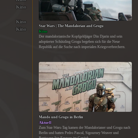
Kino
Kino
Star Wars | The Mandalorian and Grogu
Kino
Kino
Der mandalorianische Kopfgeldjäger Din Djarin und sein
adoptierter Schützling Grogu begeben sich für die Neue
Republik auf die Suche nach imperialen Kriegsverbrechern.
Mando und Grogu in Berlin
Aktuell
Zum Star-Wars-Tag kamen der Mandalorianer und Grogu nach
Berlin und hatten Pedro Pascal, Sigourney Weaver und