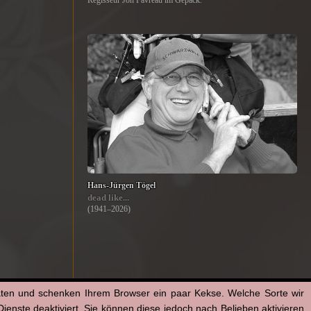
Regisseur Jon Favreau im Gepäck.
Hans-Jürgen Tögel
dead like...
(1941–2026)
aten und schenken Ihrem Browser ein paar Kekse. Welche Sorte wir
enste deaktiviert. Sie können diese jedoch nach Belieben aktivieren