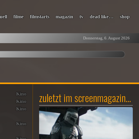
uell
filme
filmstarts
magazin
tv
dead like…
shop
Donnerstag, 6. August 2026
zuletzt im screenmagazin…
Kino
Kino
Kino
Kino
Kino