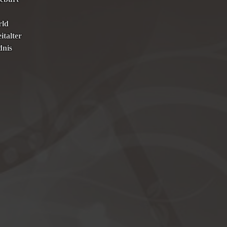
rld
italter
dnis