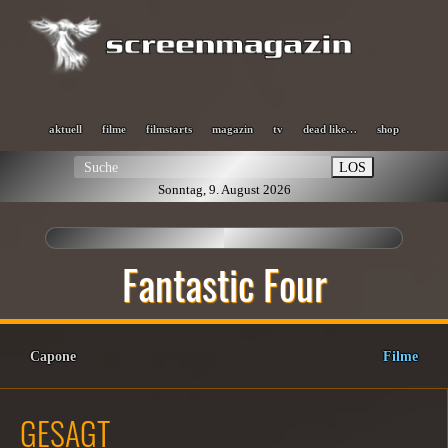
aktuell
filme
filmstarts
magazin
tv
dead like…
shop
LOS
Sonntag, 9. August 2026
Fantastic Four
Capone
Filme
GESAGT