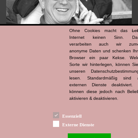
Ohne Cookies macht das
Le
Internet keinen Sinn. Da
verarbeiten auch wir zume
anonyme Daten und schenken Ih
Browser ein paar Kekse. Wel
Hans-Jürgen Tögel
dead like...
Sorte wir hinterlegen, können Sie
(1941–2026)
unseren Datenschutzbestimmun
lesen. Standardmäßig sind a
externen Dienste deaktiviert. 
können diese jedoch nach Belie
aktivieren & deaktivieren.
Essenziell
Externe Dienste