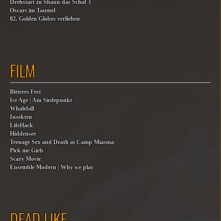
Drehstart zu Shaun das Schaf 3
Oscars im Taumel
82. Golden Globes verliehen
FILM
Bitteres Fest
Ice Age | Am Siedepunkt
Whalefall
Insekten
LifeHack
Hiddensee
Teenage Sex and Death at Camp Miasma
Pick me Girls
Scary Movie
Ensemble Modern | Why we play
DEAD LIKE…