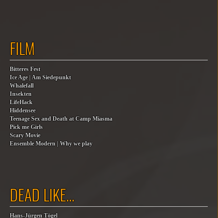
FILM
Bitteres Fest
Ice Age | Am Siedepunkt
Whalefall
Insekten
LifeHack
Hiddensee
Teenage Sex and Death at Camp Miasma
Pick me Girls
Scary Movie
Ensemble Modern | Why we play
DEAD LIKE…
Hans-Jürgen Tögel