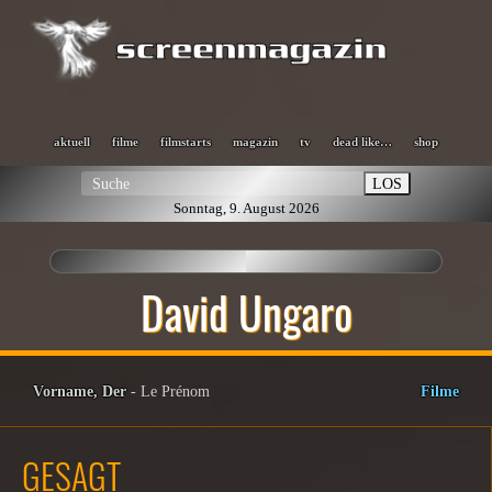
aktuell
filme
filmstarts
magazin
tv
dead like…
shop
LOS
Sonntag, 9. August 2026
David Ungaro
Vorname, Der
- Le Prénom
Filme
GESAGT