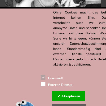
Ohne Cookies macht das
Le
Internet keinen Sinn. Da
verarbeiten auch wir zume
anonyme Daten und schenken Ih
Browser ein paar Kekse. Wel
Hans-Jürgen Tögel
Sorte wir hinterlegen, können Sie
dead like...
(1941–2026)
unseren Datenschutzbestimmun
lesen. Standardmäßig sind a
externen Dienste deaktiviert. 
können diese jedoch nach Belie
aktivieren & deaktivieren.
Essenziell
Externe Dienste
✓ Akzeptieren