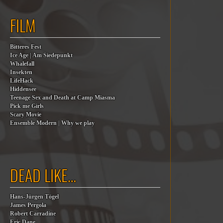
FILM
Bitteres Fest
Ice Age | Am Siedepunkt
Whalefall
Insekten
LifeHack
Hiddensee
Teenage Sex and Death at Camp Miasma
Pick me Girls
Scary Movie
Ensemble Modern | Why we play
DEAD LIKE…
Hans-Jürgen Tögel
James Pergola
Robert Carradine
Eric Dane