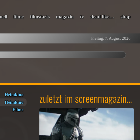
uell
filme
filmstarts
magazin
tv
dead like…
shop
Freitag, 7. August 2026
zuletzt im screenmagazin…
Heimkino
Heimkino
Filme