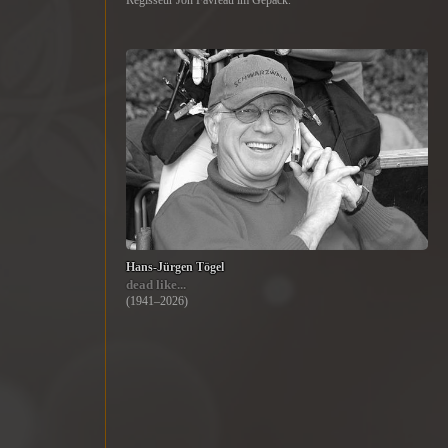
Regisseur Jon Favreau im Gepäck.
Hans-Jürgen Tögel
dead like...
(1941–2026)