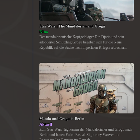
Star Wars | The Mandalorian and Grogu
Kino
Der mandalorianische Kopfgeldjäger Din Djarin und sein
adoptierter Schützling Grogu begeben sich für die Neue
Republik auf die Suche nach imperialen Kriegsverbrechern.
Mando und Grogu in Berlin
Aktuell
Zum Star-Wars-Tag kamen der Mandalorianer und Grogu nach
Berlin und hatten Pedro Pascal, Sigourney Weaver und