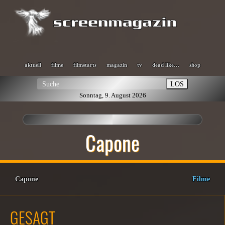
aktuell
filme
filmstarts
magazin
tv
dead like…
shop
LOS
Sonntag, 9. August 2026
Capone
Capone
Filme
GESAGT