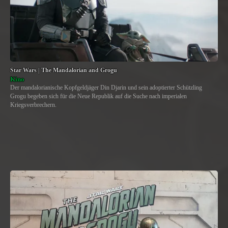
Star Wars | The Mandalorian and Grogu
Kino
Der mandalorianische Kopfgeldjäger Din Djarin und sein adoptierter Schützling
Grogu begeben sich für die Neue Republik auf die Suche nach imperialen
Kriegsverbrechern.