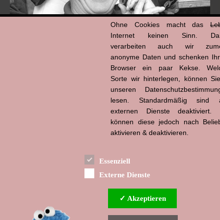
Ohne Cookies macht das
Le
Internet keinen Sinn. Da
verarbeiten auch wir zume
anonyme Daten und schenken Ih
Browser ein paar Kekse. Wel
Hans-Jürgen Tögel
Sorte wir hinterlegen, können Sie
dead like...
(1941–2026)
unseren Datenschutzbestimmun
lesen. Standardmäßig sind a
externen Dienste deaktiviert. 
können diese jedoch nach Belie
aktivieren & deaktivieren.
Essenziell
Externe Dienste
✓ Akzeptieren