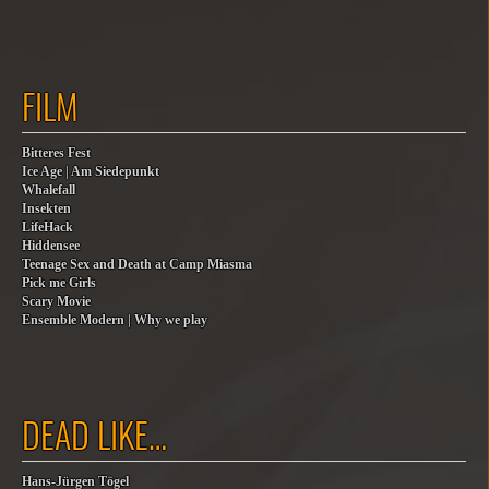
FILM
Bitteres Fest
Ice Age | Am Siedepunkt
Whalefall
Insekten
LifeHack
Hiddensee
Teenage Sex and Death at Camp Miasma
Pick me Girls
Scary Movie
Ensemble Modern | Why we play
DEAD LIKE…
Hans-Jürgen Tögel