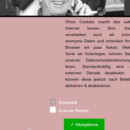
Ohne Cookies macht das
Le
Internet keinen Sinn. Da
verarbeiten auch wir zume
anonyme Daten und schenken Ih
Browser ein paar Kekse. Wel
Hans-Jürgen Tögel
Sorte wir hinterlegen, können Sie
dead like...
(1941–2026)
unseren Datenschutzbestimmun
lesen. Standardmäßig sind a
externen Dienste deaktiviert. 
können diese jedoch nach Belie
aktivieren & deaktivieren.
Essenziell
Externe Dienste
✓ Akzeptieren