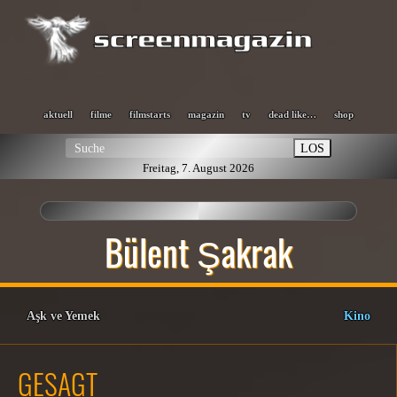
aktuell
filme
filmstarts
magazin
tv
dead like…
shop
LOS
Freitag, 7. August 2026
Bülent Şakrak
Aşk ve Yemek
Kino
GESAGT