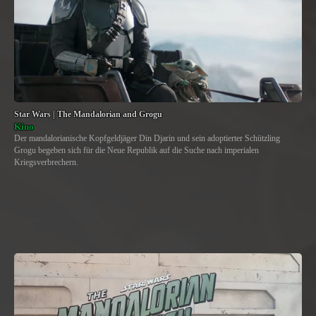
Star Wars | The Mandalorian and Grogu
Kino
Der mandalorianische Kopfgeldjäger Din Djarin und sein adoptierter Schützling
Grogu begeben sich für die Neue Republik auf die Suche nach imperialen
Kriegsverbrechern.