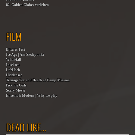
82. Golden Globes verliehen
FILM
Bitteres Fest
Ice Age | Am Siedepunkt
Whalefall
Insekten
LifeHack
Hiddensee
Teenage Sex and Death at Camp Miasma
Pick me Girls
Scary Movie
Ensemble Modern | Why we play
DEAD LIKE…