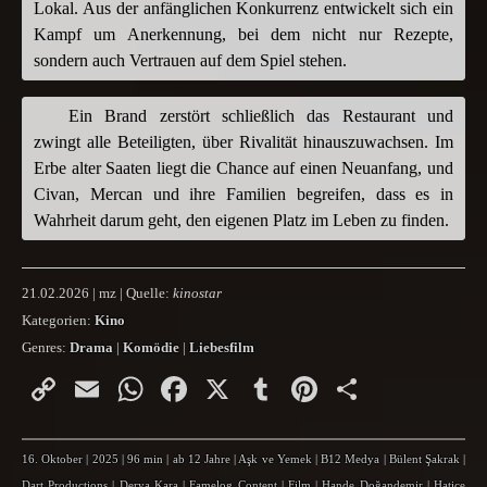
Lokal. Aus der anfänglichen Konkurrenz entwickelt sich ein
Kampf um Anerkennung, bei dem nicht nur Rezepte,
sondern auch Vertrauen auf dem Spiel stehen.
Ein Brand zerstört schließlich das Restaurant und
zwingt alle Beteiligten, über Rivalität hinauszuwachsen. Im
Erbe alter Saaten liegt die Chance auf einen Neuanfang, und
Civan, Mercan und ihre Familien begreifen, dass es in
Wahrheit darum geht, den eigenen Platz im Leben zu finden.
21.02.2026 | mz | Quelle:
kinostar
Kategorien:
Kino
Genres:
Drama
|
Komödie
|
Liebesfilm
Copy
Email
WhatsApp
Facebook
X
Tumblr
Pinterest
Teilen
Link
16. Oktober
|
2025
|
96 min
|
ab 12 Jahre
|
Aşk ve Yemek
|
B12 Medya
|
Bülent Şakrak
|
Dart Productions
|
Derya Kara
|
Famelog Content
|
Film
|
Hande Doğandemir
|
Hatice