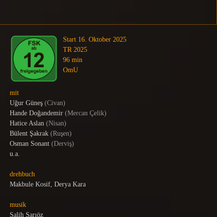
Start 16. Oktober 2025
TR 2025
96 min
OmU
mit
Uğur Güneş
(Civan)
Hande Doğandemir
(Mercan Çelik)
Hatice Aslan
(Nisan)
Bülent Şakrak
(Ruşen)
Osman Sonant
(Derviş)
u.a.
drehbuch
Makbule Kosif, Derya Kara
musik
Salih Sarıöz