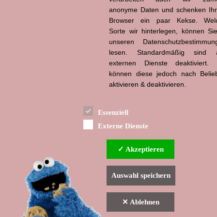
Hier ansehen:
anonyme Daten und schenken Ih
Browser ein paar Kekse. Wel
Kino
Sorte wir hinterlegen, können Sie
unseren Datenschutzbestimmun
lesen. Standardmäßig sind a
externen Dienste deaktiviert. 
Powered by
können diese jedoch nach Belie
aktivieren & deaktivieren.
Essenziell
Externe Dienste
✓ Akzeptieren
Auswahl speichern
✕ Ablehnen
▲ nach oben
Indexverzeichnis
Impressum & Datenschutzerklärung
Haftungsausschluss