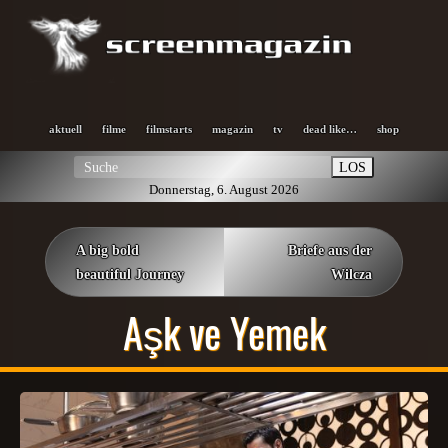
aktuell
filme
filmstarts
magazin
tv
dead like…
shop
LOS
Donnerstag, 6. August 2026
A big bold
Briefe aus der
beautiful Journey
Wilcza
Aşk ve Yemek