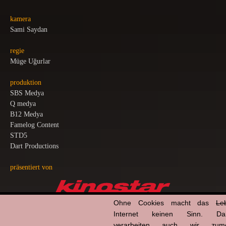
kamera
Sami Saydan
regie
Müge Uğurlar
produktion
SBS Medya
Q medya
B12 Medya
Famelog Content
STD5
Dart Productions
präsentiert von
Ohne Cookies macht das
Le
Internet keinen Sinn. Da
info
Anzeige
*
verarbeiten auch wir zume