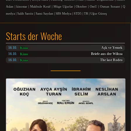
Aslan
|
kinostar
|
Makbule Kosif
|
Müge Uğurlar
|
Oktober
|
OmU
|
Osman Sonant
|
Q
medya
|
Salih Sarıöz
|
Sami Saydan
|
SBS Medya
|
STD5
|
TR
|
Uğur Güneş
Starts der Woche
Kino
16.10.
Aşk ve Yemek
Kino
16.10.
Briefe aus der Wilcza
Kino
16.10.
The last Rodeo