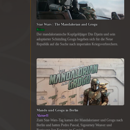
Star Wars | The Mandalorian and Grogu
Kino
Der mandalorianische Kopfgeldjäger Din Djarin und sein
adoptierter Schützling Grogu begeben sich für die Neue
Republik auf die Suche nach imperialen Kriegsverbrechern.
Mando und Grogu in Berlin
Aktuell
Zum Star-Wars-Tag kamen der Mandalorianer und Grogu nach
Berlin und hatten Pedro Pascal, Sigourney Weaver und