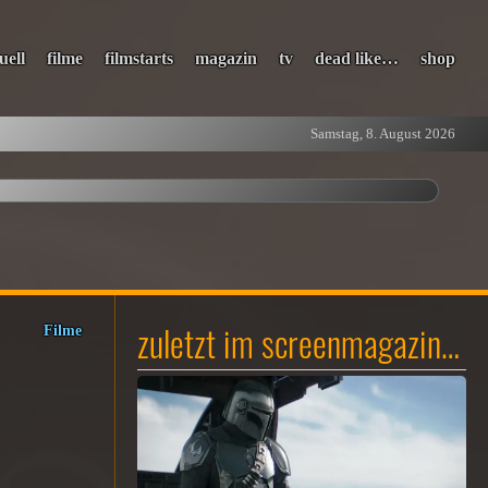
uell
filme
filmstarts
magazin
tv
dead like…
shop
Samstag, 8. August 2026
zuletzt im screenmagazin…
Filme