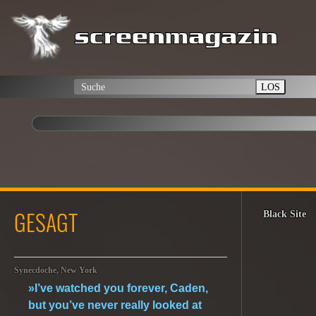
LOS
GESAGT
Black Site
Synecdoche, New York
»I’ve watched you forever, Caden,
but you’ve never really looked at