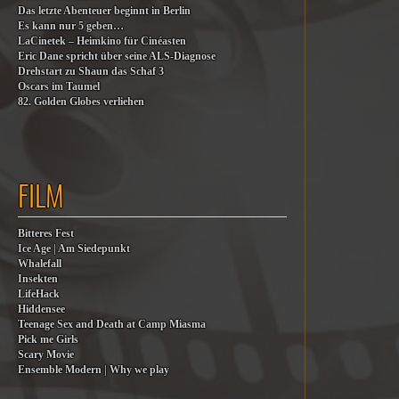
Das letzte Abenteuer beginnt in Berlin
Es kann nur 5 geben…
LaCinetek – Heimkino für Cinéasten
Eric Dane spricht über seine ALS-Diagnose
Drehstart zu Shaun das Schaf 3
Oscars im Taumel
82. Golden Globes verliehen
FILM
Bitteres Fest
Ice Age | Am Siedepunkt
Whalefall
Insekten
LifeHack
Hiddensee
Teenage Sex and Death at Camp Miasma
Pick me Girls
Scary Movie
Ensemble Modern | Why we play