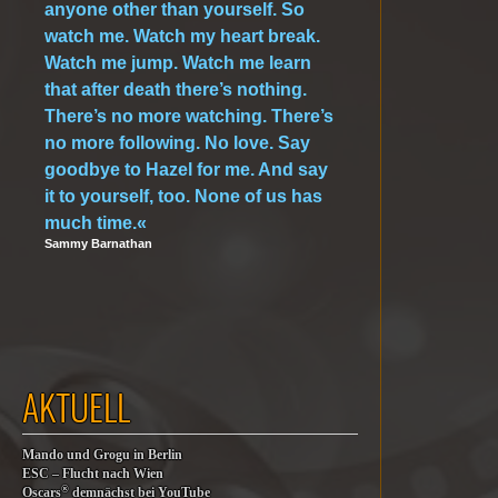
anyone other than yourself. So
watch me. Watch my heart break.
Watch me jump. Watch me learn
that after death there’s nothing.
There’s no more watching. There’s
no more following. No love. Say
goodbye to Hazel for me. And say
it to yourself, too. None of us has
much time.«
Sammy Barnathan
AKTUELL
Mando und Grogu in Berlin
ESC – Flucht nach Wien
®
Oscars
demnächst bei YouTube