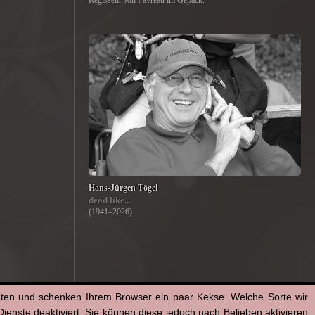
Regisseur Jon Favreau im Gepäck.
Hans-Jürgen Tögel
dead like...
(1941–2026)
aten und schenken Ihrem Browser ein paar Kekse. Welche Sorte wir
enste deaktiviert. Sie können diese jedoch nach Belieben aktivieren