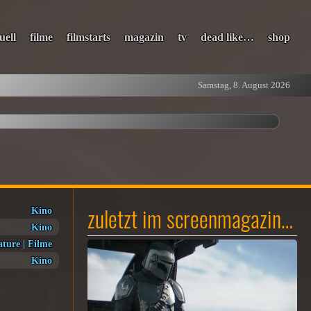
uell
filme
filmstarts
magazin
tv
dead like…
shop
Samstag, 8. August 2026
zuletzt im screenmagazin…
Kino
Kino
ature
|
Filme
Kino