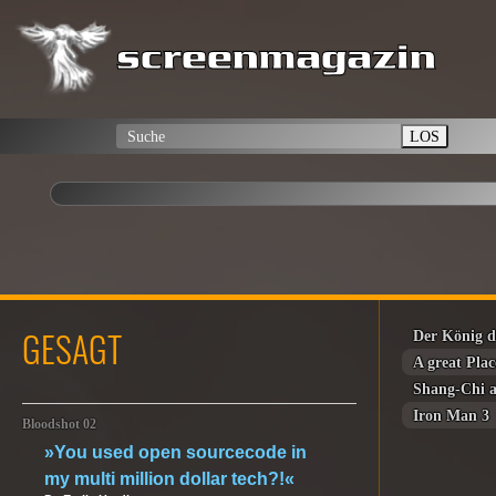
LOS
GESAGT
Der König d
A great Plac
Shang-Chi a
Iron Man 3
Bloodshot 02
»You used open sourcecode in
my multi million dollar tech?!«