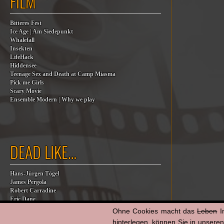
FILM
Bitteres Fest
Ice Age | Am Siedepunkt
Whalefall
Insekten
LifeHack
Hiddensee
Teenage Sex and Death at Camp Miasma
Pick me Girls
Scary Movie
Ensemble Modern | Why we play
DEAD LIKE…
Hans-Jürgen Tögel
James Pergola
Robert Carradine
Eric Dane
Jesse Jackson
Ohne Cookies macht das
Leben
I
Billy Steinberg
hinterlegen, können Sie in unsere