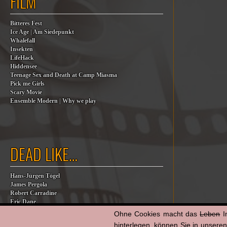
FILM
Bitteres Fest
Ice Age | Am Siedepunkt
Whalefall
Insekten
LifeHack
Hiddensee
Teenage Sex and Death at Camp Miasma
Pick me Girls
Scary Movie
Ensemble Modern | Why we play
DEAD LIKE…
Hans-Jürgen Tögel
James Pergola
Robert Carradine
Eric Dane
Jesse Jackson
Ohne Cookies macht das
Leben
I
Billy Steinberg
hinterlegen, können Sie in unsere