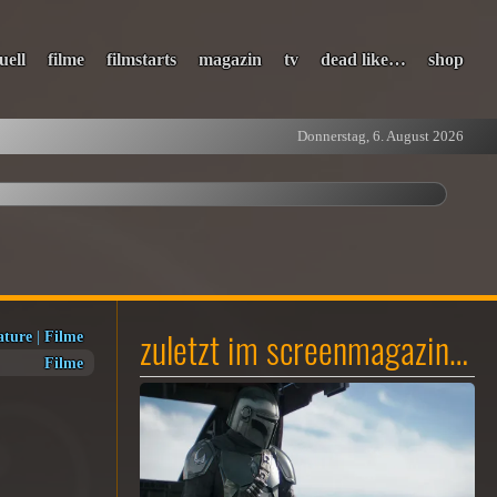
uell
filme
filmstarts
magazin
tv
dead like…
shop
Donnerstag, 6. August 2026
zuletzt im screenmagazin…
ature
|
Filme
Filme