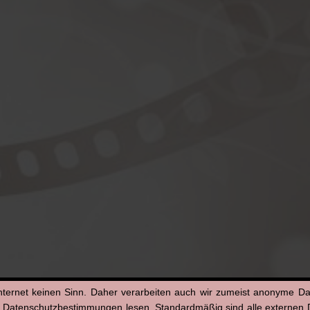
nternet keinen Sinn. Daher verarbeiten auch wir zumeist anonyme D
n Datenschutzbestimmungen lesen. Standardmäßig sind alle externen Di