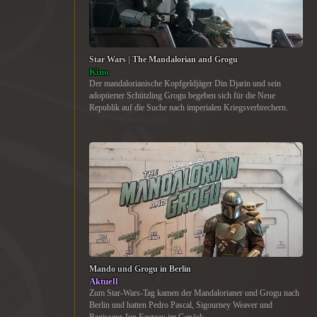
Star Wars | The Mandalorian and Grogu
Kino
Der mandalorianische Kopfgeldjäger Din Djarin und sein
adoptierter Schützling Grogu begeben sich für die Neue
Republik auf die Suche nach imperialen Kriegsverbrechern.
Mando und Grogu in Berlin
Aktuell
Zum Star-Wars-Tag kamen der Mandalorianer und Grogu nach
Berlin und hatten Pedro Pascal, Sigourney Weaver und