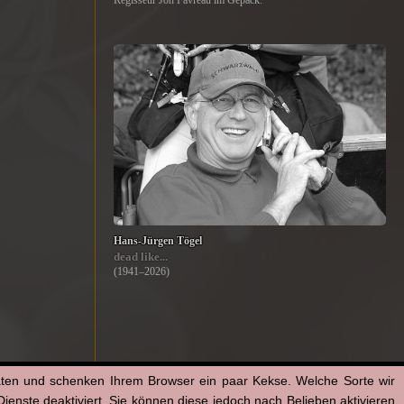
Regisseur Jon Favreau im Gepäck.
Hans-Jürgen Tögel
dead like...
(1941–2026)
aten und schenken Ihrem Browser ein paar Kekse. Welche Sorte wir
enste deaktiviert. Sie können diese jedoch nach Belieben aktivieren