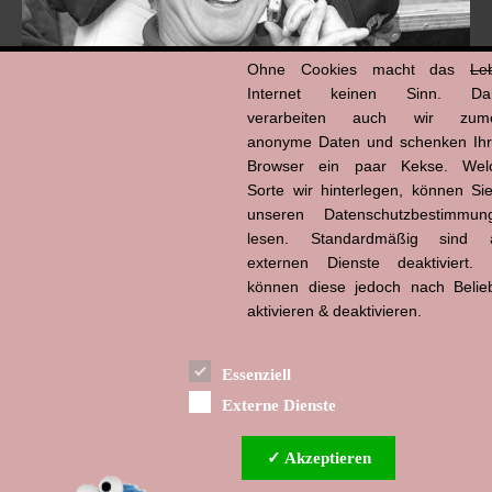
Ohne Cookies macht das
Le
Internet keinen Sinn. Da
verarbeiten auch wir zume
anonyme Daten und schenken Ih
Browser ein paar Kekse. Wel
Hans-Jürgen Tögel
Sorte wir hinterlegen, können Sie
dead like...
(1941–2026)
unseren Datenschutzbestimmun
lesen. Standardmäßig sind a
externen Dienste deaktiviert. 
können diese jedoch nach Belie
aktivieren & deaktivieren.
Essenziell
Externe Dienste
✓ Akzeptieren