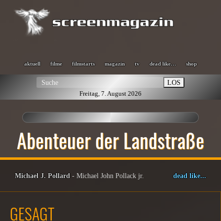
aktuell
filme
filmstarts
magazin
tv
dead like…
shop
LOS
Freitag, 7. August 2026
Abenteuer der Landstraße
Michael J. Pollard
- Michael John Pollack jr.
dead like...
GESAGT