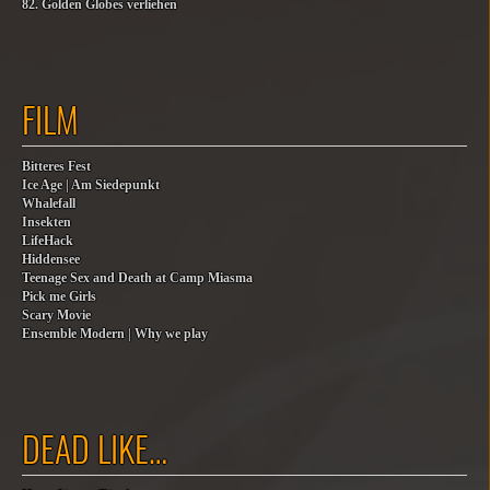
82. Golden Globes verliehen
FILM
Bitteres Fest
Ice Age | Am Siedepunkt
Whalefall
Insekten
LifeHack
Hiddensee
Teenage Sex and Death at Camp Miasma
Pick me Girls
Scary Movie
Ensemble Modern | Why we play
DEAD LIKE…