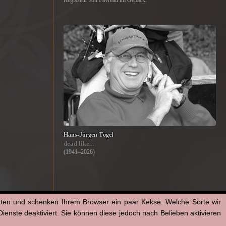
Regisseur Jon Favreau im Gepäck.
Hans-Jürgen Tögel
dead like...
(1941–2026)
aten und schenken Ihrem Browser ein paar Kekse. Welche Sorte wir
enste deaktiviert. Sie können diese jedoch nach Belieben aktivieren