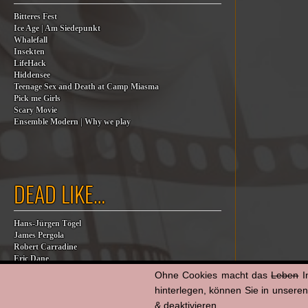
Bitteres Fest
Ice Age | Am Siedepunkt
Whalefall
Insekten
LifeHack
Hiddensee
Teenage Sex and Death at Camp Miasma
Pick me Girls
Scary Movie
Ensemble Modern | Why we play
DEAD LIKE…
Hans-Jürgen Tögel
James Pergola
Robert Carradine
Eric Dane
Jesse Jackson
Ohne Cookies macht das
Leben
I
Billy Steinberg
hinterlegen, können Sie in unsere
Jane Baer
& deaktivieren.
James G. Robinson