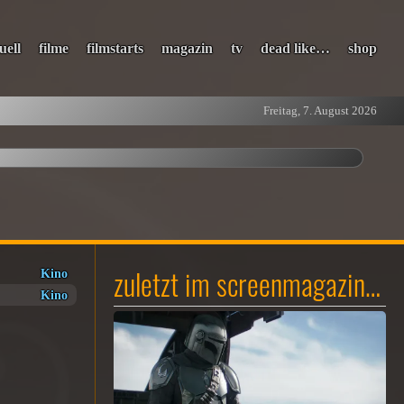
uell
filme
filmstarts
magazin
tv
dead like…
shop
Freitag, 7. August 2026
zuletzt im screenmagazin…
Kino
Kino