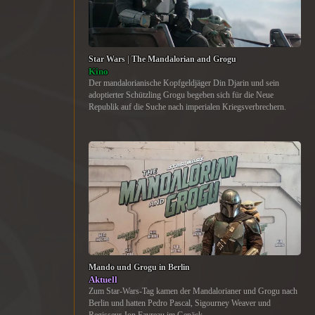
Star Wars | The Mandalorian and Grogu
Kino
Der mandalorianische Kopfgeldjäger Din Djarin und sein
adoptierter Schützling Grogu begeben sich für die Neue
Republik auf die Suche nach imperialen Kriegsverbrechern.
Mando und Grogu in Berlin
Aktuell
Zum Star-Wars-Tag kamen der Mandalorianer und Grogu nach
Berlin und hatten Pedro Pascal, Sigourney Weaver und