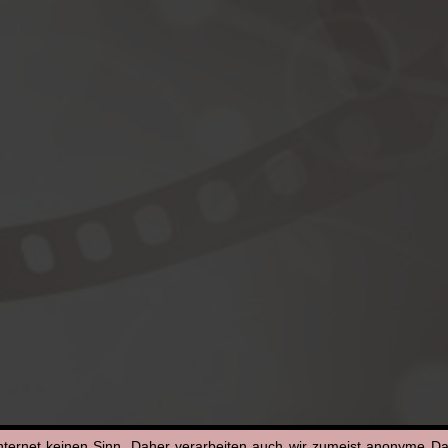
nternet keinen Sinn. Daher verarbeiten auch wir zumeist anonyme D