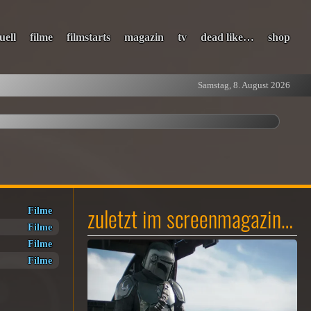
uell
filme
filmstarts
magazin
tv
dead like…
shop
Samstag, 8. August 2026
zuletzt im screenmagazin…
Filme
Filme
Filme
Filme