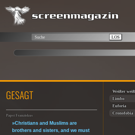
LOS
GESAGT
Weißer weiß
Limbo
Euforia
Cronofobia
Papst Franziskus
»Christians and Muslims are
brothers and sisters, and we must