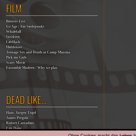
FILM
Bitteres Fest
Ice Age | Am Siedepunkt
Whalefall
Insekten
LifeHack
Hiddensee
Teenage Sex and Death at Camp Miasma
Pick me Girls
Scary Movie
Ensemble Modern | Why we play
DEAD LIKE…
Hans-Jürgen Tögel
James Pergola
Robert Carradine
Eric Dane
Jesse Jackson
Ohne Cookies macht das
Leben
I