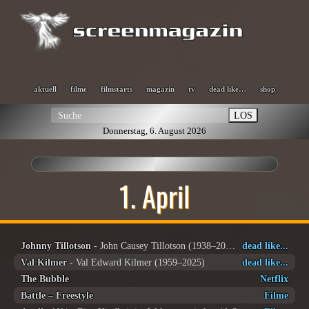
aktuell
filme
filmstarts
magazin
tv
dead like…
shop
LOS
Donnerstag, 6. August 2026
1. April
Johnny Tillotson
- John Causey Tillotson (1938–2025)
dead like...
Val Kilmer
- Val Edward Kilmer (1959–2025)
dead like...
The Bubble
Netflix
Battle – Freestyle
Filme