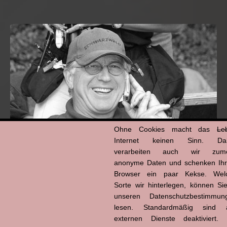
Ohne Cookies macht das
Le
Internet keinen Sinn. Da
verarbeiten auch wir zume
anonyme Daten und schenken Ih
Hans-Jürgen Tögel
Browser ein paar Kekse. Wel
dead like...
Sorte wir hinterlegen, können Sie
(1941–2026)
unseren Datenschutzbestimmun
lesen. Standardmäßig sind a
externen Dienste deaktiviert. 