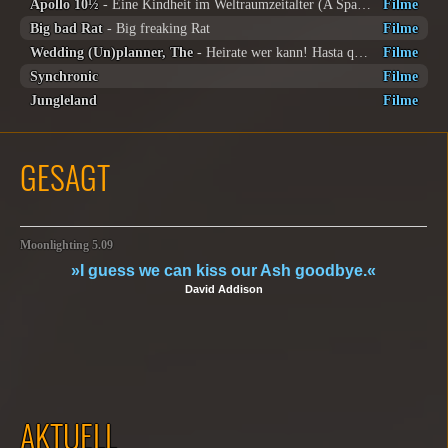
Apollo 10½
- Eine Kindheit im Weltraumzeitalter (A Space Age Childhood)
Filme
Big bad Rat
- Big freaking Rat
Filme
Wedding (Un)planner, The
- Heirate wer kann! Hasta que la Boda nos separe
Filme
Synchronic
Filme
Jungleland
Filme
GESAGT
Moonlighting 5.09
»I guess we can kiss our Ash goodbye.«
David Addison
AKTUELL