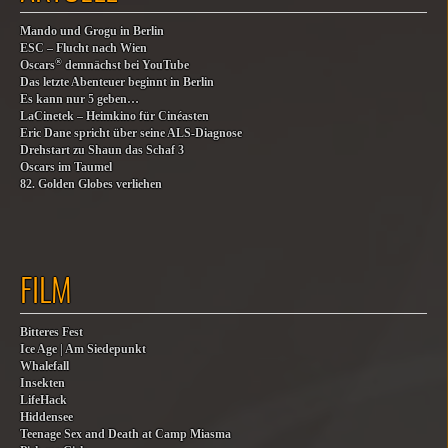
Mando und Grogu in Berlin
ESC – Flucht nach Wien
®
Oscars
demnächst bei YouTube
Das letzte Abenteuer beginnt in Berlin
Es kann nur 5 geben…
LaCinetek – Heimkino für Cinéasten
Eric Dane spricht über seine ALS-Diagnose
Drehstart zu Shaun das Schaf 3
Oscars im Taumel
82. Golden Globes verliehen
FILM
Bitteres Fest
Ice Age | Am Siedepunkt
Whalefall
Insekten
LifeHack
Hiddensee
Teenage Sex and Death at Camp Miasma