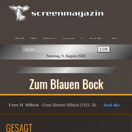
aktuell
filme
filmstarts
magazin
tv
dead like…
shop
LOS
Sonntag, 9. August 2026
Zum Blauen Bock
Ernst H. Hilbich
- Ernst Herbert Hilbich (1931–2025)
dead like...
GESAGT