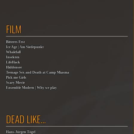
FILM
Bitteres Fest
Ice Age | Am Siedepunkt
Whalefall
Insekten
LifeHack
Hiddensee
Teenage Sex and Death at Camp Miasma
Pick me Girls
Scary Movie
Ensemble Modern | Why we play
DEAD LIKE…
Hans-Jürgen Tögel