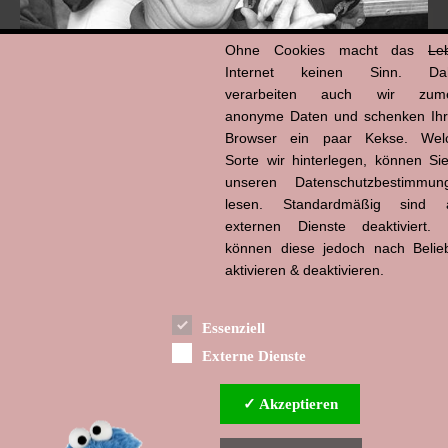
Ohne Cookies macht das
Le
Internet keinen Sinn. Da
verarbeiten auch wir zume
anonyme Daten und schenken Ih
Browser ein paar Kekse. Wel
Hans-Jürgen Tögel
Sorte wir hinterlegen, können Sie
dead like...
(1941–2026)
unseren Datenschutzbestimmun
lesen. Standardmäßig sind a
externen Dienste deaktiviert. 
können diese jedoch nach Belie
aktivieren & deaktivieren.
Essenziell
Externe Dienste
✓ Akzeptieren