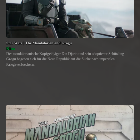
Star Wars | The Mandalorian and Grogu
Kino
Der mandalorianische Kopfgeldjäger Din Djarin und sein adoptierter Schützling
Grogu begeben sich für die Neue Republik auf die Suche nach imperialen
Kriegsverbrechern.