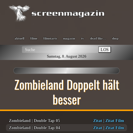
aktuell
filme
filmstarts
magazin
tv
dead like…
shop
LOS
Samstag, 8. August 2026
Zombieland Doppelt hält
besser
Zombieland | Double Tap 05
Zitat
|
Zitat Film
Zombieland | Double Tap 04
Zitat
|
Zitat Film