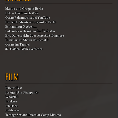
Mando und Grogu in Berlin
ESC – Flucht nach Wien
®
Oscars
demnächst bei YouTube
Das letzte Abenteuer beginnt in Berlin
Es kann nur 5 geben…
LaCinetek – Heimkino für Cinéasten
Eric Dane spricht über seine ALS-Diagnose
Drehstart zu Shaun das Schaf 3
Oscars im Taumel
82. Golden Globes verliehen
FILM
Bitteres Fest
Ice Age | Am Siedepunkt
Whalefall
Insekten
LifeHack
Hiddensee
Teenage Sex and Death at Camp Miasma