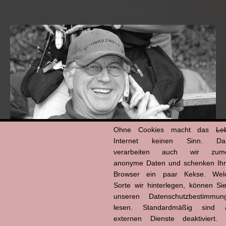
Ohne Cookies macht das
Le
Internet keinen Sinn. Da
verarbeiten auch wir zume
anonyme Daten und schenken Ih
Hans-Jürgen Tögel
Browser ein paar Kekse. Wel
dead like...
Sorte wir hinterlegen, können Sie
(1941–2026)
unseren Datenschutzbestimmun
lesen. Standardmäßig sind a
externen Dienste deaktiviert. 