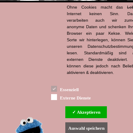
Ohne Cookies macht das
Le
Internet keinen Sinn. Da
verarbeiten auch wir zume
anonyme Daten und schenken Ih
Browser ein paar Kekse. Wel
Hans-Jürgen Tögel
Sorte wir hinterlegen, können Sie
dead like...
(1941–2026)
unseren Datenschutzbestimmun
lesen. Standardmäßig sind a
externen Dienste deaktiviert. 
können diese jedoch nach Belie
aktivieren & deaktivieren.
Essenziell
Externe Dienste
✓ Akzeptieren
Auswahl speichern