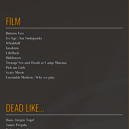
FILM
Bitteres Fest
Ice Age | Am Siedepunkt
Whalefall
Insekten
LifeHack
Hiddensee
Teenage Sex and Death at Camp Miasma
Pick me Girls
Scary Movie
Ensemble Modern | Why we play
DEAD LIKE…
Hans-Jürgen Tögel
James Pergola