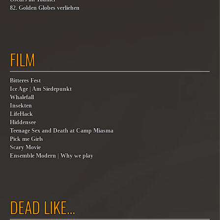
82. Golden Globes verliehen
FILM
Bitteres Fest
Ice Age | Am Siedepunkt
Whalefall
Insekten
LifeHack
Hiddensee
Teenage Sex and Death at Camp Miasma
Pick me Girls
Scary Movie
Ensemble Modern | Why we play
DEAD LIKE…