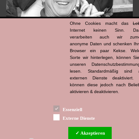
Ohne Cookies macht das
Le
Internet keinen Sinn. Da
verarbeiten auch wir zume
anonyme Daten und schenken Ih
Browser ein paar Kekse. Wel
Hans-Jürgen Tögel
Sorte wir hinterlegen, können Sie
dead like...
(1941–2026)
unseren Datenschutzbestimmun
lesen. Standardmäßig sind a
externen Dienste deaktiviert. 
können diese jedoch nach Belie
aktivieren & deaktivieren.
Essenziell
Externe Dienste
✓ Akzeptieren