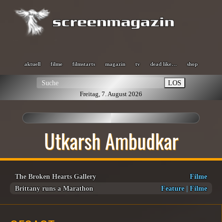
aktuell
filme
filmstarts
magazin
tv
dead like…
shop
LOS
Freitag, 7. August 2026
Utkarsh Ambudkar
The Broken Hearts Gallery
Filme
Brittany runs a Marathon
Feature
|
Filme