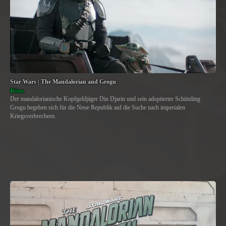
Star Wars | The Mandalorian and Grogu
Kino
Der mandalorianische Kopfgeldjäger Din Djarin und sein adoptierter Schützling
Grogu begeben sich für die Neue Republik auf die Suche nach imperialen
Kriegsverbrechern.