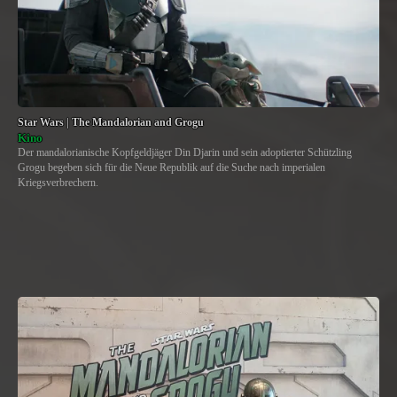
Star Wars | The Mandalorian and Grogu
Kino
Der mandalorianische Kopfgeldjäger Din Djarin und sein adoptierter Schützling
Grogu begeben sich für die Neue Republik auf die Suche nach imperialen
Kriegsverbrechern.