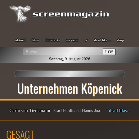
aktuell
filme
filmstarts
magazin
tv
dead like…
shop
LOS
Sonntag, 9. August 2026
Unternehmen Köpenick
Carlo von Tiedemann
- Carl Ferdinand Hanns-Joachim Franz-Friedrich von Tiedemann (1943–2025)
dead like...
GESAGT