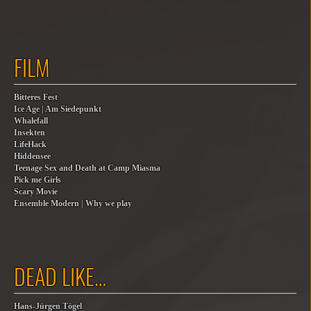
FILM
Bitteres Fest
Ice Age | Am Siedepunkt
Whalefall
Insekten
LifeHack
Hiddensee
Teenage Sex and Death at Camp Miasma
Pick me Girls
Scary Movie
Ensemble Modern | Why we play
DEAD LIKE…
Hans-Jürgen Tögel