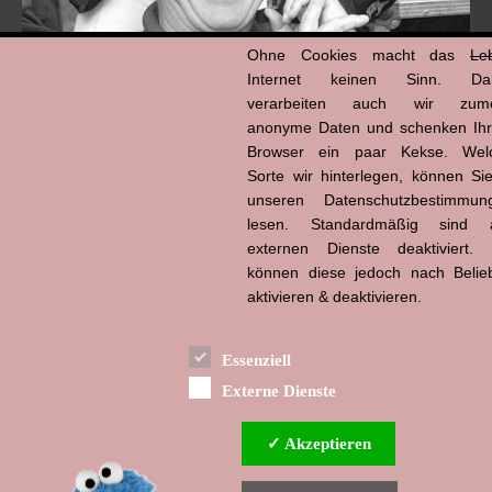
Ohne Cookies macht das
Le
Internet keinen Sinn. Da
verarbeiten auch wir zume
anonyme Daten und schenken Ih
Browser ein paar Kekse. Wel
Hans-Jürgen Tögel
Sorte wir hinterlegen, können Sie
dead like...
(1941–2026)
unseren Datenschutzbestimmun
lesen. Standardmäßig sind a
externen Dienste deaktiviert. 
können diese jedoch nach Belie
aktivieren & deaktivieren.
Essenziell
Externe Dienste
✓ Akzeptieren