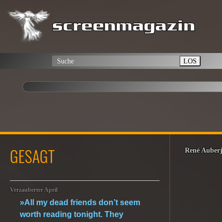
LOS
GESAGT
René Auberj
Verzauberter April
»All my dead friends don’t seem
worth reading tonight. They