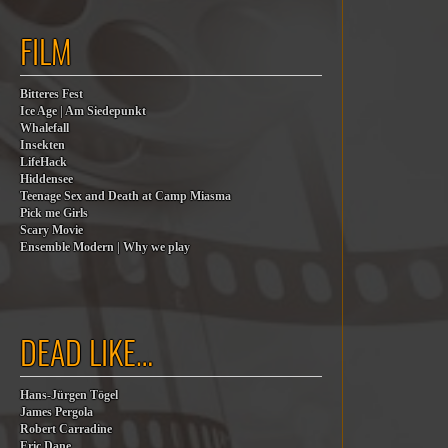
FILM
Bitteres Fest
Ice Age | Am Siedepunkt
Whalefall
Insekten
LifeHack
Hiddensee
Teenage Sex and Death at Camp Miasma
Pick me Girls
Scary Movie
Ensemble Modern | Why we play
DEAD LIKE…
Hans-Jürgen Tögel
James Pergola
Robert Carradine
Eric Dane