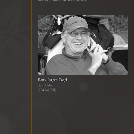
Regisseur Jon Favreau im Gepäck.
Hans-Jürgen Tögel
dead like...
(1941–2026)