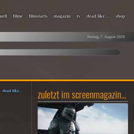
uell
filme
filmstarts
magazin
tv
dead like…
shop
Freitag, 7. August 2026
zuletzt im screenmagazin…
dead like...