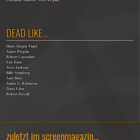
Ensemble Modern | Why we play
DEAD LIKE…
Hans-Jürgen Tögel
James Pergola
Robert Carradine
Eric Dane
Jesse Jackson
Billy Steinberg
Jane Baer
James G. Robinson
Dana Eden
Robert Duvall
zuletzt im screenmagazin…