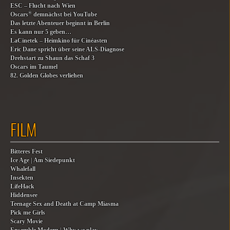
ESC – Flucht nach Wien
®
Oscars
demnächst bei YouTube
Das letzte Abenteuer beginnt in Berlin
Es kann nur 5 geben…
LaCinetek – Heimkino für Cinéasten
Eric Dane spricht über seine ALS-Diagnose
Drehstart zu Shaun das Schaf 3
Oscars im Taumel
82. Golden Globes verliehen
FILM
Bitteres Fest
Ice Age | Am Siedepunkt
Whalefall
Insekten
LifeHack
Hiddensee
Teenage Sex and Death at Camp Miasma
Pick me Girls
Scary Movie