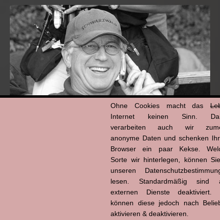
Ohne Cookies macht das
Le
Internet keinen Sinn. Da
verarbeiten auch wir zume
anonyme Daten und schenken Ih
Hans-Jürgen Tögel
Browser ein paar Kekse. Wel
dead like...
Sorte wir hinterlegen, können Sie
(1941–2026)
unseren Datenschutzbestimmun
lesen. Standardmäßig sind a
externen Dienste deaktiviert. 
können diese jedoch nach Belie
aktivieren & deaktivieren.