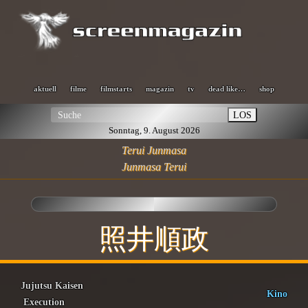
aktuell
filme
filmstarts
magazin
tv
dead like…
shop
LOS
Sonntag, 9. August 2026
Terui Junmasa
Junmasa Terui
照井順政
Jujutsu Kaisen
Kino
Execution