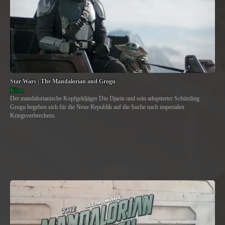
Star Wars | The Mandalorian and Grogu
Kino
Der mandalorianische Kopfgeldjäger Din Djarin und sein adoptierter Schützling
Grogu begeben sich für die Neue Republik auf die Suche nach imperialen
Kriegsverbrechern.