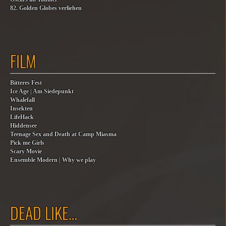
82. Golden Globes verliehen
FILM
Bitteres Fest
Ice Age | Am Siedepunkt
Whalefall
Insekten
LifeHack
Hiddensee
Teenage Sex and Death at Camp Miasma
Pick me Girls
Scary Movie
Ensemble Modern | Why we play
DEAD LIKE…