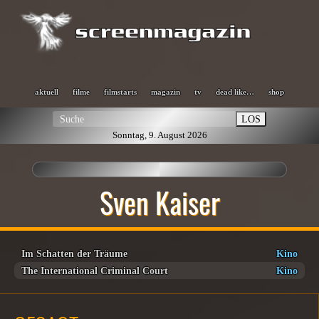
aktuell
filme
filmstarts
magazin
tv
dead like…
shop
LOS
Sonntag, 9. August 2026
Sven Kaiser
Im Schatten der Träume
Kino
The International Criminal Court
Kino