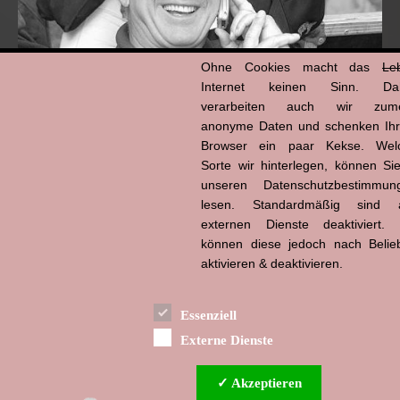
Ohne Cookies macht das
Le
Internet keinen Sinn. Da
verarbeiten auch wir zume
anonyme Daten und schenken Ih
Browser ein paar Kekse. Wel
Hans-Jürgen Tögel
Sorte wir hinterlegen, können Sie
dead like...
(1941–2026)
unseren Datenschutzbestimmun
lesen. Standardmäßig sind a
externen Dienste deaktiviert. 
können diese jedoch nach Belie
aktivieren & deaktivieren.
Essenziell
Externe Dienste
✓ Akzeptieren