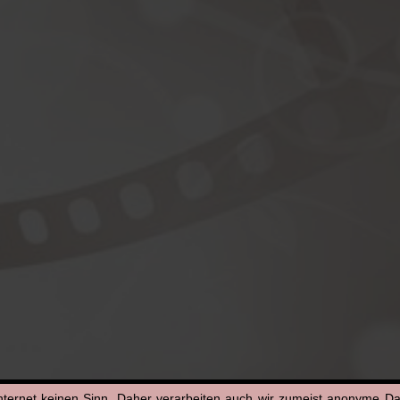
nternet keinen Sinn. Daher verarbeiten auch wir zumeist anonyme D