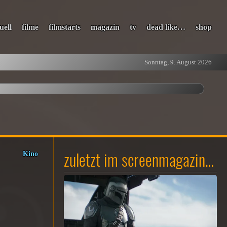
uell
filme
filmstarts
magazin
tv
dead like…
shop
Sonntag, 9. August 2026
zuletzt im screenmagazin…
Kino