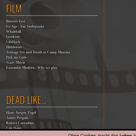
FILM
Bitteres Fest
Ice Age | Am Siedepunkt
Whalefall
Insekten
LifeHack
Hiddensee
Teenage Sex and Death at Camp Miasma
Pick me Girls
Scary Movie
Ensemble Modern | Why we play
DEAD LIKE…
Hans-Jürgen Tögel
James Pergola
Robert Carradine
Eric Dane
Jesse Jackson
Ohne Cookies macht das
Leben
I