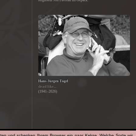
Regisseur Jon Favreau im Gepäck.
Hans-Jürgen Tögel
dead like...
(1941–2026)
aten und schenken Ihrem Browser ein paar Kekse. Welche Sorte wir