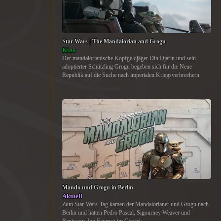
Star Wars | The Mandalorian and Grogu
Kino
Der mandalorianische Kopfgeldjäger Din Djarin und sein
adoptierter Schützling Grogu begeben sich für die Neue
Republik auf die Suche nach imperialen Kriegsverbrechern.
Mando und Grogu in Berlin
Aktuell
Zum Star-Wars-Tag kamen der Mandalorianer und Grogu nach
Berlin und hatten Pedro Pascal, Sigourney Weaver und