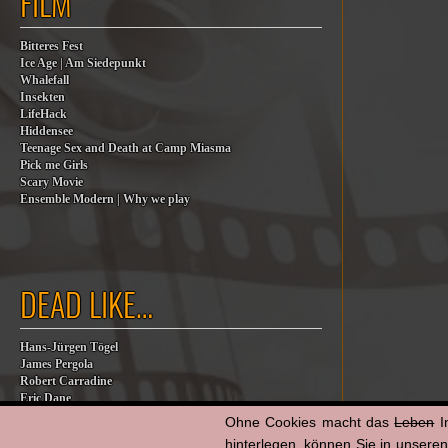
FILM
Bitteres Fest
Ice Age | Am Siedepunkt
Whalefall
Insekten
LifeHack
Hiddensee
Teenage Sex and Death at Camp Miasma
Pick me Girls
Scary Movie
Ensemble Modern | Why we play
DEAD LIKE…
Hans-Jürgen Tögel
James Pergola
Robert Carradine
Eric Dane
Jesse Jackson
Ohne Cookies macht das
Leben
I
Billy Steinberg
hinterlegen, können Sie in unsere