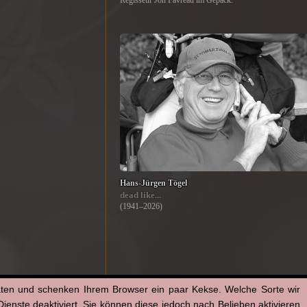
Regisseur Jon Favreau im Gepäck.
Hans-Jürgen Tögel
dead like...
(1941–2026)
aten und schenken Ihrem Browser ein paar Kekse. Welche Sorte wir
enste deaktiviert. Sie können diese jedoch nach Belieben aktivieren