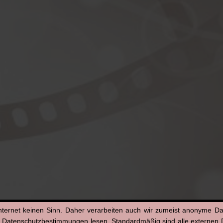
nternet keinen Sinn. Daher verarbeiten auch wir zumeist anonyme D
n Datenschutzbestimmungen lesen. Standardmäßig sind alle externen Di