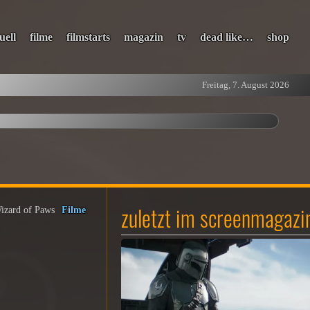
uell
filme
filmstarts
magazin
tv
dead like…
shop
Freitag, 7. August 2026
zuletzt im screenmagazi
Wizard of Paws
Filme