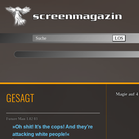
LOS
GESAGT
Magie auf 4
Future Man 1.02 03
»Oh shit! It’s the cops! And they’re
attacking white people!«