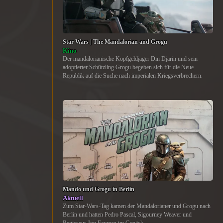
Star Wars | The Mandalorian and Grogu
Kino
Der mandalorianische Kopfgeldjäger Din Djarin und sein
adoptierter Schützling Grogu begeben sich für die Neue
Republik auf die Suche nach imperialen Kriegsverbrechern.
Mando und Grogu in Berlin
Aktuell
Zum Star-Wars-Tag kamen der Mandalorianer und Grogu nach
Berlin und hatten Pedro Pascal, Sigourney Weaver und