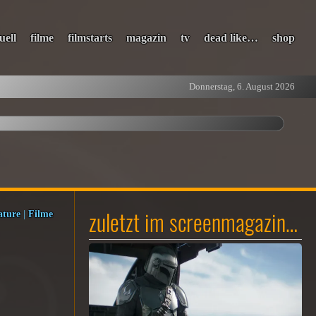
uell
filme
filmstarts
magazin
tv
dead like…
shop
Donnerstag, 6. August 2026
zuletzt im screenmagazin…
ature
|
Filme