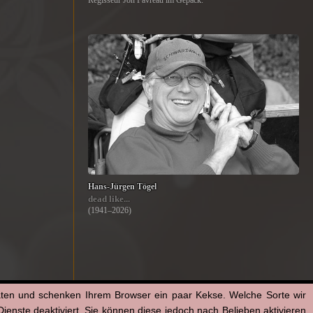
Regisseur Jon Favreau im Gepäck.
Hans-Jürgen Tögel
dead like...
(1941–2026)
aten und schenken Ihrem Browser ein paar Kekse. Welche Sorte wir
enste deaktiviert. Sie können diese jedoch nach Belieben aktivieren