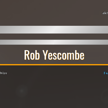
akt
Rob Yescombe
 Wire
Fe