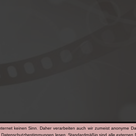
nternet keinen Sinn. Daher verarbeiten auch wir zumeist anonyme D
n Datenschutzbestimmungen lesen. Standardmäßig sind alle externen Di