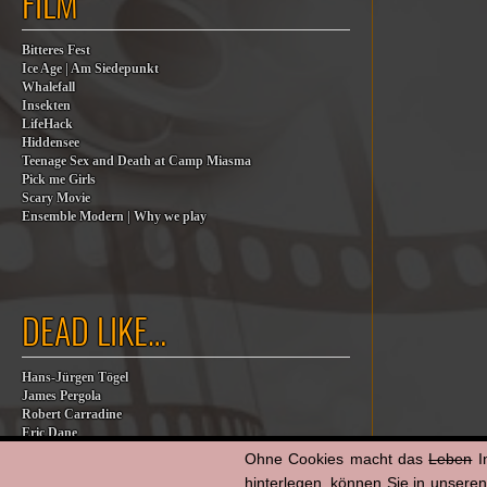
FILM
Bitteres Fest
Ice Age | Am Siedepunkt
Whalefall
Insekten
LifeHack
Hiddensee
Teenage Sex and Death at Camp Miasma
Pick me Girls
Scary Movie
Ensemble Modern | Why we play
DEAD LIKE…
Hans-Jürgen Tögel
James Pergola
Robert Carradine
Eric Dane
Jesse Jackson
Ohne Cookies macht das
Leben
I
Billy Steinberg
hinterlegen, können Sie in unsere