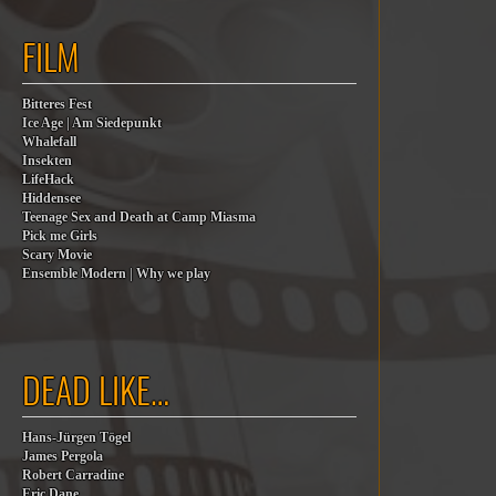
FILM
Bitteres Fest
Ice Age | Am Siedepunkt
Whalefall
Insekten
LifeHack
Hiddensee
Teenage Sex and Death at Camp Miasma
Pick me Girls
Scary Movie
Ensemble Modern | Why we play
DEAD LIKE…
Hans-Jürgen Tögel
James Pergola
Robert Carradine
Eric Dane