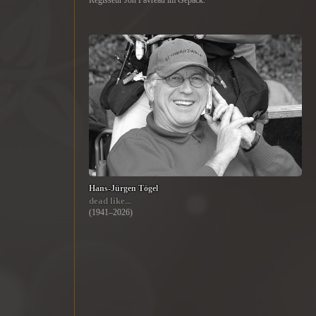
Regisseur Jon Favreau im Gepäck.
Hans-Jürgen Tögel
dead like...
(1941–2026)