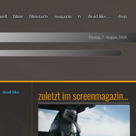
uell
filme
filmstarts
magazin
tv
dead like…
shop
Freitag, 7. August 2026
zuletzt im screenmagazin…
dead like...