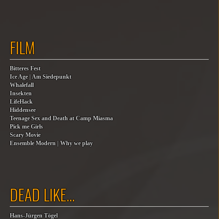
FILM
Bitteres Fest
Ice Age | Am Siedepunkt
Whalefall
Insekten
LifeHack
Hiddensee
Teenage Sex and Death at Camp Miasma
Pick me Girls
Scary Movie
Ensemble Modern | Why we play
DEAD LIKE…
Hans-Jürgen Tögel