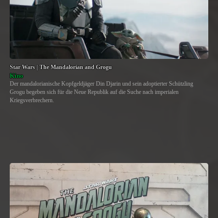
Star Wars | The Mandalorian and Grogu
Kino
Der mandalorianische Kopfgeldjäger Din Djarin und sein adoptierter Schützling
Grogu begeben sich für die Neue Republik auf die Suche nach imperialen
Kriegsverbrechern.