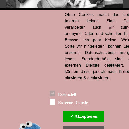
Ohne Cookies macht das
Le
Internet keinen Sinn. Da
verarbeiten auch wir zume
anonyme Daten und schenken Ih
Browser ein paar Kekse. Wel
Hans-Jürgen Tögel
Sorte wir hinterlegen, können Sie
dead like...
(1941–2026)
unseren Datenschutzbestimmun
lesen. Standardmäßig sind a
externen Dienste deaktiviert. 
können diese jedoch nach Belie
aktivieren & deaktivieren.
Essenziell
Externe Dienste
✓ Akzeptieren