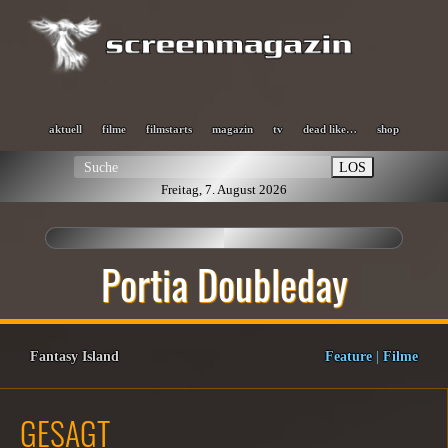
aktuell
filme
filmstarts
magazin
tv
dead like…
shop
LOS
Freitag, 7. August 2026
Portia Doubleday
Fantasy Island
Feature
|
Filme
GESAGT