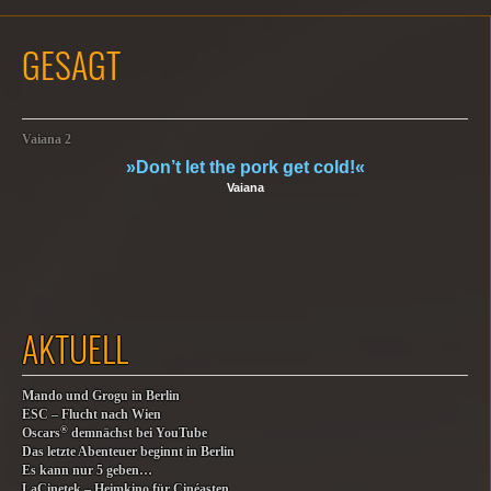
GESAGT
Vaiana 2
»Don’t let the pork get cold!«
Vaiana
AKTUELL
Mando und Grogu in Berlin
ESC – Flucht nach Wien
®
Oscars
demnächst bei YouTube
Das letzte Abenteuer beginnt in Berlin
Es kann nur 5 geben…
LaCinetek – Heimkino für Cinéasten