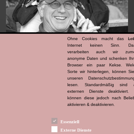
Ohne Cookies macht das
Le
Internet keinen Sinn. Da
verarbeiten auch wir zume
anonyme Daten und schenken Ih
Browser ein paar Kekse. Wel
Hans-Jürgen Tögel
dead like...
Sorte wir hinterlegen, können Sie
(1941–2026)
unseren Datenschutzbestimmun
lesen. Standardmäßig sind a
externen Dienste deaktiviert. 
können diese jedoch nach Belie
aktivieren & deaktivieren.
Essenziell
Externe Dienste