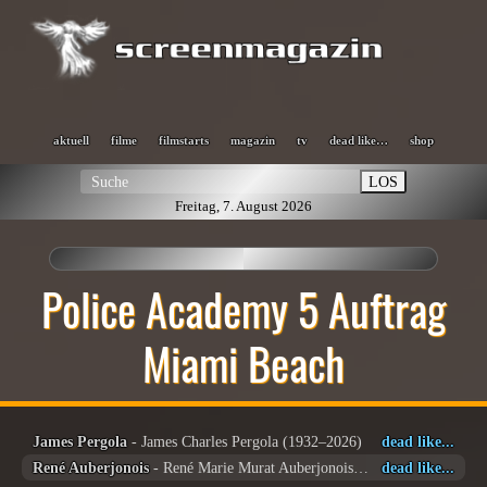
aktuell
filme
filmstarts
magazin
tv
dead like…
shop
LOS
Freitag, 7. August 2026
Police Academy 5 Auftrag
Miami Beach
James Pergola
- James Charles Pergola (1932–2026)
dead like...
René Auberjonois
- René Marie Murat Auberjonois (1940 – 2019)
dead like...