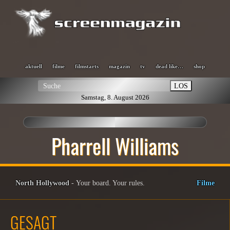
aktuell
filme
filmstarts
magazin
tv
dead like…
shop
LOS
Samstag, 8. August 2026
Pharrell Williams
North Hollywood
- Your board. Your rules.
Filme
GESAGT