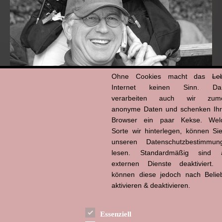
Ohne Cookies macht das
Le
Internet keinen Sinn. Da
verarbeiten auch wir zume
anonyme Daten und schenken Ih
Browser ein paar Kekse. Wel
Hans-Jürgen Tögel
dead like...
Sorte wir hinterlegen, können Sie
(1941–2026)
unseren Datenschutzbestimmun
lesen. Standardmäßig sind a
externen Dienste deaktiviert. 
können diese jedoch nach Belie
aktivieren & deaktivieren.
Essenziell