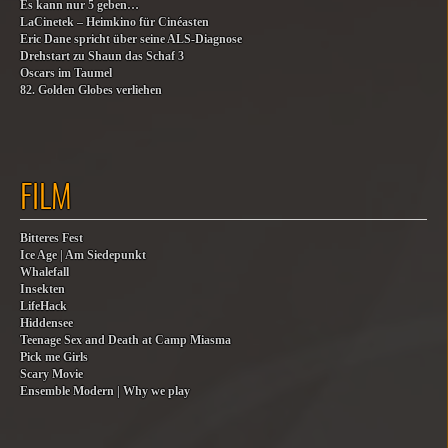
Es kann nur 5 geben…
LaCinetek – Heimkino für Cinéasten
Eric Dane spricht über seine ALS-Diagnose
Drehstart zu Shaun das Schaf 3
Oscars im Taumel
82. Golden Globes verliehen
FILM
Bitteres Fest
Ice Age | Am Siedepunkt
Whalefall
Insekten
LifeHack
Hiddensee
Teenage Sex and Death at Camp Miasma
Pick me Girls
Scary Movie
Ensemble Modern | Why we play