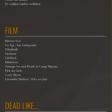
82. Golden Globes verliehen
FILM
Bitteres Fest
Ice Age | Am Siedepunkt
Whalefall
Insekten
LifeHack
Hiddensee
Teenage Sex and Death at Camp Miasma
Pick me Girls
Scary Movie
Ensemble Modern | Why we play
DEAD LIKE…