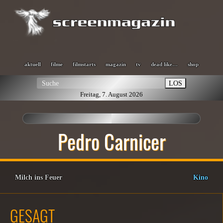
aktuell
filme
filmstarts
magazin
tv
dead like…
shop
LOS
Freitag, 7. August 2026
Pedro Carnicer
Milch ins Feuer
Kino
GESAGT