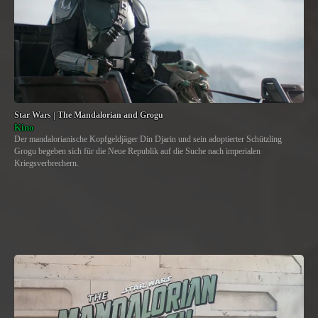
Star Wars | The Mandalorian and Grogu
Kino
Der mandalorianische Kopfgeldjäger Din Djarin und sein adoptierter Schützling
Grogu begeben sich für die Neue Republik auf die Suche nach imperialen
Kriegsverbrechern.