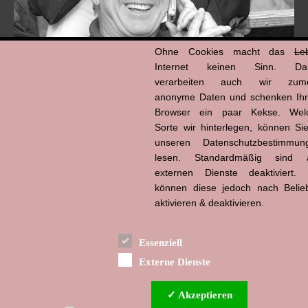
Ohne Cookies macht das
Le
Internet keinen Sinn. Da
verarbeiten auch wir zume
anonyme Daten und schenken Ih
Browser ein paar Kekse. Wel
Hans-Jürgen Tögel
Sorte wir hinterlegen, können Sie
dead like...
(1941–2026)
unseren Datenschutzbestimmun
lesen. Standardmäßig sind a
externen Dienste deaktiviert. 
können diese jedoch nach Belie
aktivieren & deaktivieren.
Essenziell
Externe Dienste
✓ Akzeptieren