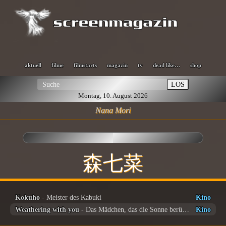
aktuell
filme
filmstarts
magazin
tv
dead like…
shop
LOS
Montag, 10. August 2026
Nana Mori
森七菜
Kokuho
- Meister des Kabuki
Kino
Weathering with you
- Das Mädchen, das die Sonne berührte
Kino