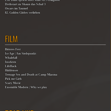
Eric Dane spricht über seine ALS-Diagnose
Drehstart zu Shaun das Schaf 3
Oscars im Taumel
82. Golden Globes verliehen
FILM
Bitteres Fest
Ice Age | Am Siedepunkt
Whalefall
Insekten
LifeHack
Hiddensee
Teenage Sex and Death at Camp Miasma
Pick me Girls
Scary Movie
Ensemble Modern | Why we play