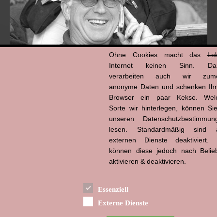
Ohne Cookies macht das
Le
Internet keinen Sinn. Da
verarbeiten auch wir zume
anonyme Daten und schenken Ih
Browser ein paar Kekse. Wel
Hans-Jürgen Tögel
dead like...
Sorte wir hinterlegen, können Sie
(1941–2026)
unseren Datenschutzbestimmun
lesen. Standardmäßig sind a
externen Dienste deaktiviert. 
können diese jedoch nach Belie
aktivieren & deaktivieren.
Essenziell
Externe Dienste