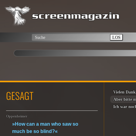
LOS
GESAGT
Vielen Dank
Aber bitte 
Ich war noc
Oppenheimer
»How can a man who saw so
much be so blind?«