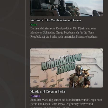
Star Wars | The Mandalorian and Grogu
Kino
Der mandalorianische Kopfgeldjäger Din Djarin und sein
adoptierter Schützling Grogu begeben sich für die Neue
Republik auf die Suche nach imperialen Kriegsverbrechern.
Mando und Grogu in Berlin
Aktuell
Zum Star-Wars-Tag kamen der Mandalorianer und Grogu nach
Berlin und hatten Pedro Pascal, Sigourney Weaver und