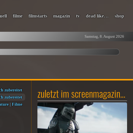
uell
filme
filmstarts
magazin
tv
dead like…
shop
Samstag, 8. August 2026
zuletzt im screenmagazin…
ch zubereitet
ch zubereitet
ature
|
Filme