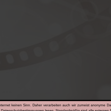
nternet keinen Sinn. Daher verarbeiten auch wir zumeist anonyme D
n Datenschutzbestimmungen lesen. Standardmäßig sind alle externen Di