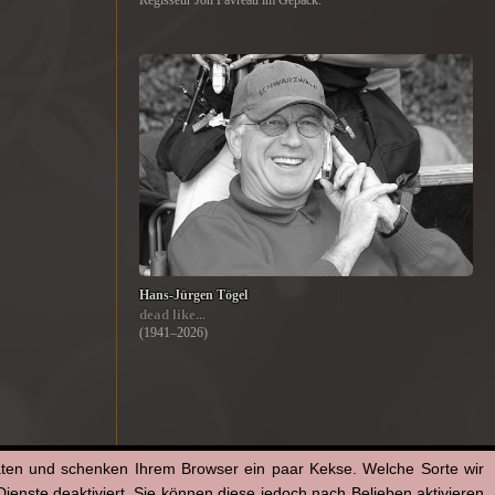
Regisseur Jon Favreau im Gepäck.
Hans-Jürgen Tögel
dead like...
(1941–2026)
aten und schenken Ihrem Browser ein paar Kekse. Welche Sorte wir
enste deaktiviert. Sie können diese jedoch nach Belieben aktivieren