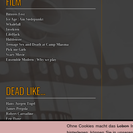
FILM
Bitteres Fest
Ice Age | Am Siedepunkt
Whalefall
Insekten
LifeHack
Hiddensee
Teenage Sex and Death at Camp Miasma
Pick me Girls
Scary Movie
Ensemble Modern | Why we play
DEAD LIKE…
Hans-Jürgen Tögel
James Pergola
Robert Carradine
Eric Dane
Jesse Jackson
Ohne Cookies macht das
Leben
I
Billy Steinberg
hinterlegen, können Sie in unsere