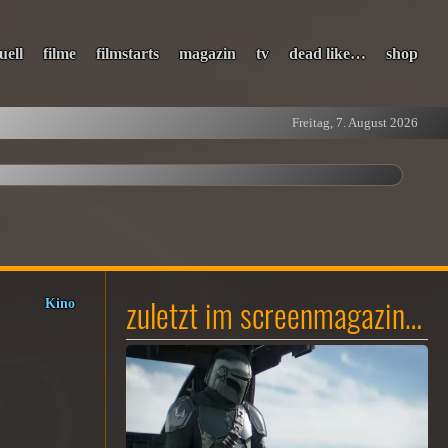
uell
filme
filmstarts
magazin
tv
dead like…
shop
Freitag, 7. August 2026
zuletzt im screenmagazin…
Kino