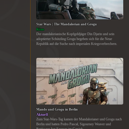
Star Wars | The Mandalorian and Grogu
Kino
Der mandalorianische Kopfgeldjäger Din Djarin und sein
adoptierter Schützling Grogu begeben sich für die Neue
Republik auf die Suche nach imperialen Kriegsverbrechern.
Mando und Grogu in Berlin
Aktuell
Zum Star-Wars-Tag kamen der Mandalorianer und Grogu nach
Berlin und hatten Pedro Pascal, Sigourney Weaver und