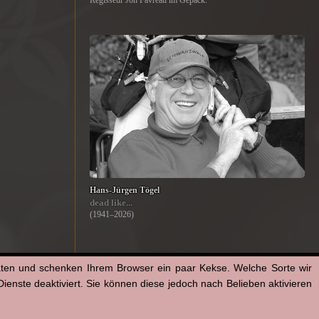
Regisseur Jon Favreau im Gepäck.
Hans-Jürgen Tögel
dead like...
(1941–2026)
aten und schenken Ihrem Browser ein paar Kekse. Welche Sorte wir
enste deaktiviert. Sie können diese jedoch nach Belieben aktivieren