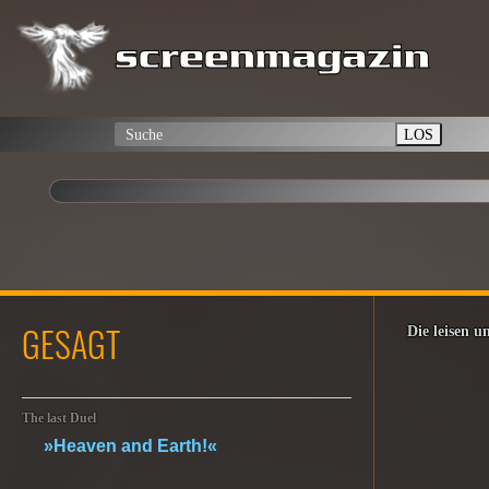
LOS
GESAGT
Die leisen 
The last Duel
»Heaven and Earth!«