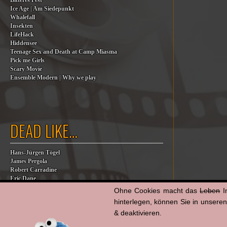
Bitteres Fest
Ice Age | Am Siedepunkt
Whalefall
Insekten
LifeHack
Hiddensee
Teenage Sex and Death at Camp Miasma
Pick me Girls
Scary Movie
Ensemble Modern | Why we play
DEAD LIKE…
Hans-Jürgen Tögel
James Pergola
Robert Carradine
Eric Dane
Jesse Jackson
Ohne Cookies macht das
Leben
I
Billy Steinberg
hinterlegen, können Sie in unsere
Jane Baer
& deaktivieren.
James G. Robinson
Dana Eden