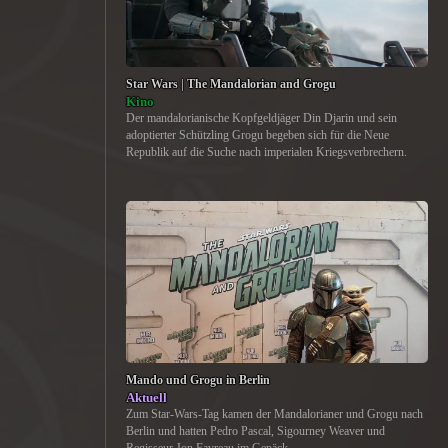
Star Wars | The Mandalorian and Grogu
Kino
Der mandalorianische Kopfgeldjäger Din Djarin und sein
adoptierter Schützling Grogu begeben sich für die Neue
Republik auf die Suche nach imperialen Kriegsverbrechern.
Mando und Grogu in Berlin
Aktuell
Zum Star-Wars-Tag kamen der Mandalorianer und Grogu nach
Berlin und hatten Pedro Pascal, Sigourney Weaver und