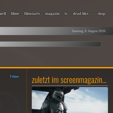
uell
filme
filmstarts
magazin
tv
dead like…
shop
Samstag, 8. August 2026
zuletzt im screenmagazin…
Filme