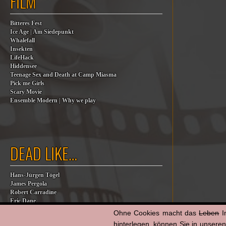
FILM
Bitteres Fest
Ice Age | Am Siedepunkt
Whalefall
Insekten
LifeHack
Hiddensee
Teenage Sex and Death at Camp Miasma
Pick me Girls
Scary Movie
Ensemble Modern | Why we play
DEAD LIKE…
Hans-Jürgen Tögel
James Pergola
Robert Carradine
Eric Dane
Jesse Jackson
Ohne Cookies macht das
Leben
I
Billy Steinberg
hinterlegen, können Sie in unsere