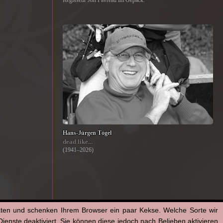
Regisseur Jon Favreau im Gepäck.
Hans-Jürgen Tögel
dead like...
(1941–2026)
aten und schenken Ihrem Browser ein paar Kekse. Welche Sorte wir
enste deaktiviert. Sie können diese jedoch nach Belieben aktivieren