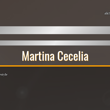
akt
Martina Cecelia
estyle