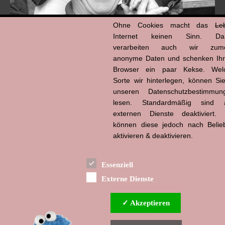
Ohne Cookies macht das
Le
Internet keinen Sinn. Da
verarbeiten auch wir zume
anonyme Daten und schenken Ih
Browser ein paar Kekse. Wel
Hans-Jürgen Tögel
Sorte wir hinterlegen, können Sie
dead like...
(1941–2026)
unseren Datenschutzbestimmun
lesen. Standardmäßig sind a
externen Dienste deaktiviert. 
können diese jedoch nach Belie
aktivieren & deaktivieren.
Essenziell
Externe Dienste
✓ Akzeptieren