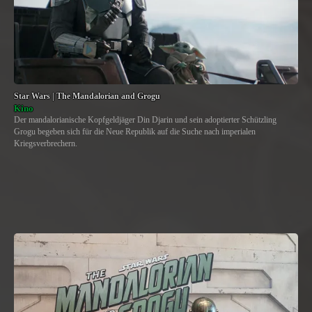
Star Wars | The Mandalorian and Grogu
Kino
Der mandalorianische Kopfgeldjäger Din Djarin und sein adoptierter Schützling
Grogu begeben sich für die Neue Republik auf die Suche nach imperialen
Kriegsverbrechern.