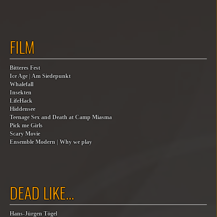
FILM
Bitteres Fest
Ice Age | Am Siedepunkt
Whalefall
Insekten
LifeHack
Hiddensee
Teenage Sex and Death at Camp Miasma
Pick me Girls
Scary Movie
Ensemble Modern | Why we play
DEAD LIKE…
Hans-Jürgen Tögel