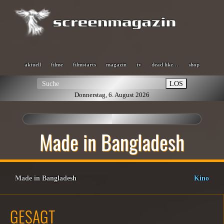
aktuell
filme
filmstarts
magazin
tv
dead like…
shop
LOS
Donnerstag, 6. August 2026
Made in Bangladesh
Made in Bangladesh
Kino
GESAGT