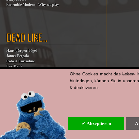
Ensemble Modern | Why we play
DEAD LIKE…
Hans-Jürgen Tögel
James Pergola
Robert Carradine
Eric Dane
Jesse Jackson
Ohne Cookies macht das
Leben
I
Billy Steinberg
hinterlegen, können Sie in unsere
Jane Baer
& deaktivieren.
James G. Robinson
Dana Eden
Robert Duvall
✓ Akzeptieren
A
▲ nach oben