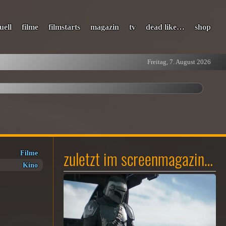
uell
filme
filmstarts
magazin
tv
dead like…
shop
Freitag, 7. August 2026
zuletzt im screenmagazin…
Filme
Kino