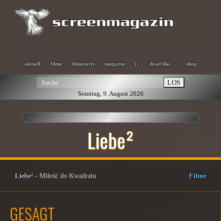
aktuell
filme
filmstarts
magazin
tv
dead like…
shop
LOS
Sonntag, 9. August 2026
Liebe²
Liebe²
- Miłość do Kwadratu
Filme
GESAGT