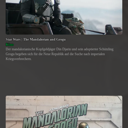
Star Wars | The Mandalorian and Grogu
Kino
Der mandalorianische Kopfgeldjäger Din Djarin und sein adoptierter Schützling
Grogu begeben sich für die Neue Republik auf die Suche nach imperialen
Kriegsverbrechern.