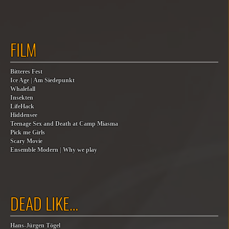
FILM
Bitteres Fest
Ice Age | Am Siedepunkt
Whalefall
Insekten
LifeHack
Hiddensee
Teenage Sex and Death at Camp Miasma
Pick me Girls
Scary Movie
Ensemble Modern | Why we play
DEAD LIKE…
Hans-Jürgen Tögel