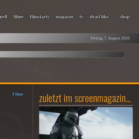
uell
filme
filmstarts
magazin
tv
dead like…
shop
Freitag, 7. August 2026
zuletzt im screenmagazin…
Filme