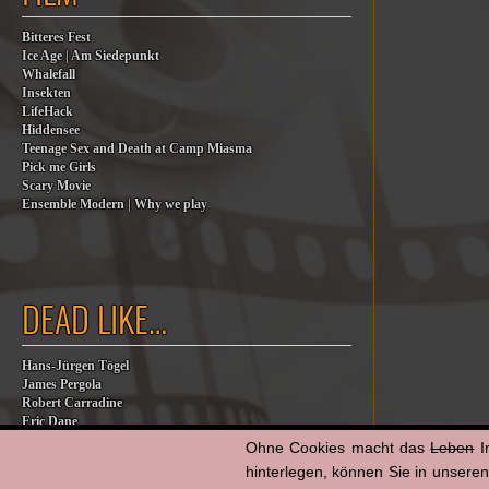
Bitteres Fest
Ice Age | Am Siedepunkt
Whalefall
Insekten
LifeHack
Hiddensee
Teenage Sex and Death at Camp Miasma
Pick me Girls
Scary Movie
Ensemble Modern | Why we play
DEAD LIKE…
Hans-Jürgen Tögel
James Pergola
Robert Carradine
Eric Dane
Jesse Jackson
Ohne Cookies macht das
Leben
I
Billy Steinberg
hinterlegen, können Sie in unsere
Jane Baer