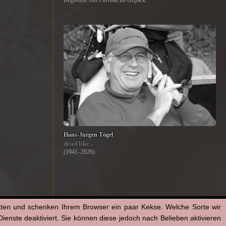
Regisseur Jon Favreau im Gepäck.
Hans-Jürgen Tögel
dead like...
(1941–2026)
aten und schenken Ihrem Browser ein paar Kekse. Welche Sorte wir
enste deaktiviert. Sie können diese jedoch nach Belieben aktivieren