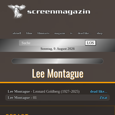
aktuell
filme
filmstarts
magazin
tv
dead like…
shop
LOS
Sonntag, 9. August 2026
Lee Montague
Lee Montague
- Leonard Goldberg (1927–2025)
dead like...
Lee Montague
- 01
Zitat