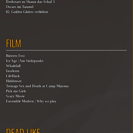
Drehstart zu Shaun das Schaf 3
Oscars im Taumel
82. Golden Globes verliehen
FILM
Bitteres Fest
Ice Age | Am Siedepunkt
Whalefall
Insekten
LifeHack
Hiddensee
Teenage Sex and Death at Camp Miasma
Pick me Girls
Scary Movie
Ensemble Modern | Why we play
DEAD LIKE…