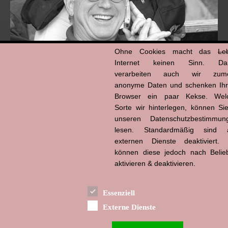
Ohne Cookies macht das
Le
Internet keinen Sinn. Da
verarbeiten auch wir zume
anonyme Daten und schenken Ih
Browser ein paar Kekse. Wel
Hans-Jürgen Tögel
dead like...
Sorte wir hinterlegen, können Sie
(1941–2026)
unseren Datenschutzbestimmun
lesen. Standardmäßig sind a
externen Dienste deaktiviert. 
können diese jedoch nach Belie
aktivieren & deaktivieren.
Essenziell
Externe Dienste