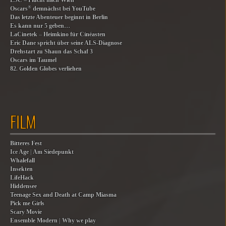
ESC – Flucht nach Wien
®
Oscars
demnächst bei YouTube
Das letzte Abenteuer beginnt in Berlin
Es kann nur 5 geben…
LaCinetek – Heimkino für Cinéasten
Eric Dane spricht über seine ALS-Diagnose
Drehstart zu Shaun das Schaf 3
Oscars im Taumel
82. Golden Globes verliehen
FILM
Bitteres Fest
Ice Age | Am Siedepunkt
Whalefall
Insekten
LifeHack
Hiddensee
Teenage Sex and Death at Camp Miasma
Pick me Girls
Scary Movie
Ensemble Modern | Why we play