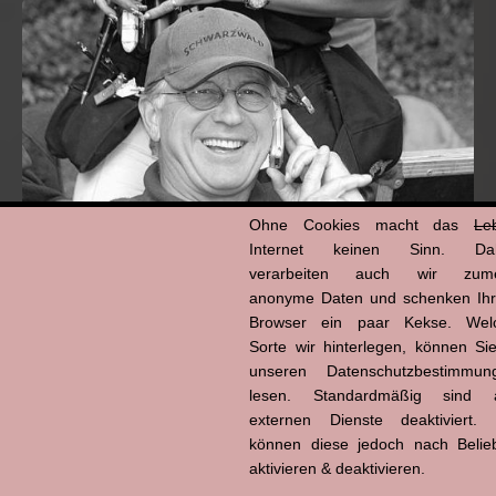
Ohne Cookies macht das
Le
Internet keinen Sinn. Da
verarbeiten auch wir zume
anonyme Daten und schenken Ih
Hans-Jürgen Tögel
Browser ein paar Kekse. Wel
dead like...
Sorte wir hinterlegen, können Sie
(1941–2026)
unseren Datenschutzbestimmun
lesen. Standardmäßig sind a
externen Dienste deaktiviert. 
können diese jedoch nach Belie
aktivieren & deaktivieren.