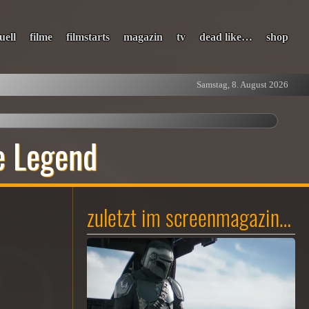
uell
filme
filmstarts
magazin
tv
dead like…
shop
Samstag, 8. August 2026
e Legend
zuletzt im screenmagazin…