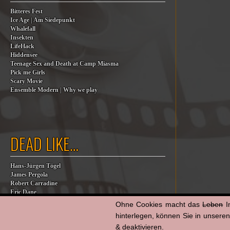
Bitteres Fest
Ice Age | Am Siedepunkt
Whalefall
Insekten
LifeHack
Hiddensee
Teenage Sex and Death at Camp Miasma
Pick me Girls
Scary Movie
Ensemble Modern | Why we play
DEAD LIKE…
Hans-Jürgen Tögel
James Pergola
Robert Carradine
Eric Dane
Jesse Jackson
Ohne Cookies macht das
Leben
I
Billy Steinberg
hinterlegen, können Sie in unsere
Jane Baer
& deaktivieren.
James G. Robinson