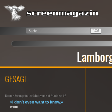
LOS
Lamborg
GESAGT
Doctor Strange in the Multiverse of Madness 07
»I don’t even want to know.«
Wong