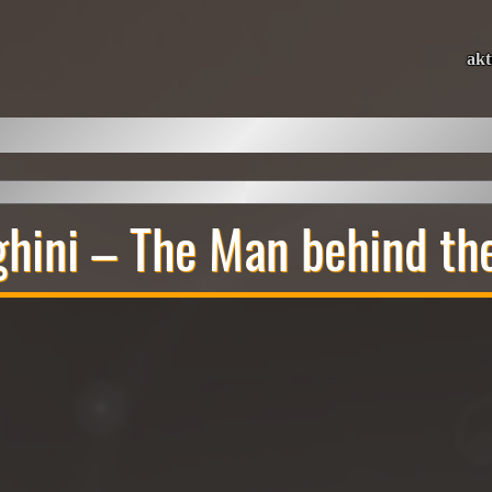
akt
hini – The Man behind th